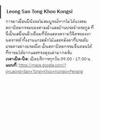
Leong San Tong Khoo Kongsi
การมาเยือนปีนังจะไม่สมบูรณ์หากไม่ได้แวะชม
สถาปัตยกรรมของศาลเจ้าและบ้านประจำตระกูล ที่
นี่เป็นเสมือนมิวเซียมที่จัดแสดงความวิจิตรของงา
นคราฟต์ ทั้งงานแกะสลักไม้และหลังคาที่ประดับ
ประดาอย่างประณีต เป็นสถาปัตยกรรมจีนตอนใต้
ที่หาชมได้ยากและทรงคุณค่ามากครับ 
เวลาเปิด-ปิด:
 เปิดบริการทุกวัน 09:00 - 17:00 น. 
แผนที่:
https://maps.google.com/?
q=Leong+San+Tong+Khoo+Kongsi+Penang