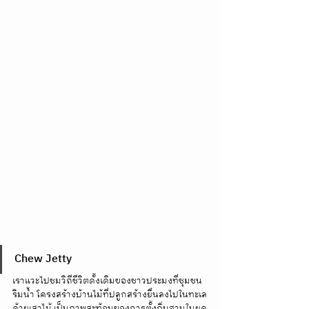
Chew Jetty
เราแวะไปชมวิถีชีวิตดั้งเดิมของชาวประมงที่ชุมชน
ริมน้ำ โครงสร้างบ้านไม้ที่ปลูกสร้างยื่นลงไปในทะเล
ด้วยเสาไม้ เป็นภาพสะท้อนของการตั้งถิ่นฐานในยุค