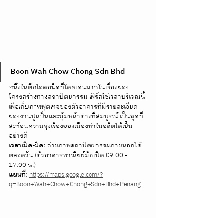
Boon Wah Chow Chong Sdn Bhd
หนึ่งในตึกไอคอนิคที่โดดเด่นมากในเรื่องของ
โครงสร้างทางสถาปัตยกรรม เฟิร์สใช้เวลาบริเวณนี้
เพื่อเก็บภาพฟุตเทจของตัวอาคารที่มีรายละเอียด
ของงานปูนปั้นและซุ้มหน้าต่างที่สมบูรณ์ เป็นจุดที่
สะท้อนความรุ่งเรืองของเมืองท่าในอดีตได้เป็น
อย่างดี 
เวลาเปิด-ปิด:
 ถ่ายภาพสถาปัตยกรรมภายนอกได้
ตลอดวัน (ตัวอาคารพาณิชย์มักเปิด 09:00 - 
17:00 น.) 
แผนที่:
https://maps.google.com/?
q=Boon+Wah+Chow+Chong+Sdn+Bhd+Penang