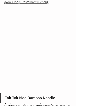
q=Tai+Tong+Restaurant+Penang
Tok Tok Mee Bamboo Noodle
มื้อเที่ยงเราแวะไปทานบะหมี่ที่ยังคงใช้วิธีการทำเส้น