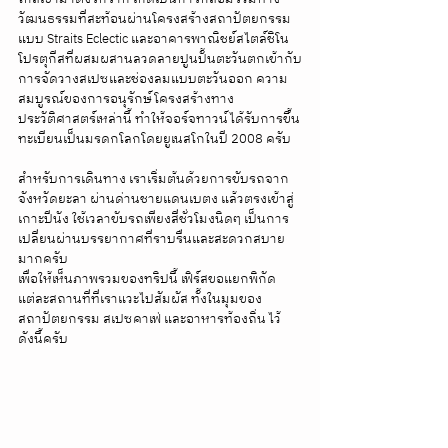
วัฒนธรรมที่สะท้อนผ่านโครงสร้างสถาปัตยกรรม
แบบ Straits Eclectic และอาคารพาณิชย์สไตล์ชิโน
โปรตุกีสที่ผสมผสานลวดลายปูนปั้นตะวันตกเข้ากับ
การจัดวางสเปซและช่องลมแบบตะวันออก ความ
สมบูรณ์ของการอนุรักษ์โครงสร้างทาง
ประวัติศาสตร์เหล่านี้ ทำให้จอร์จทาวน์ได้รับการขึ้น
ทะเบียนเป็นมรดกโลกโดยยูเนสโกในปี 2008 ครับ
สำหรับการเดินทาง เราเริ่มต้นด้วยการขับรถจาก
จังหวัดยะลา ผ่านด่านชายแดนเบตง แล้วตรงเข้าสู่
เกาะปีนัง ใช้เวลาขับรถเพียงสี่ชั่วโมงนิดๆ เป็นการ
เปลี่ยนผ่านบรรยากาศที่ราบรื่นและสะดวกสบาย
มากครับ
เพื่อให้เห็นภาพรวมของทริปนี้ เฟิร์สขอแยกพิกัด
แต่ละสถานที่ที่เราแวะไปสัมผัส ทั้งในมุมของ
สถาปัตยกรรม สเปซคาเฟ่ และอาหารท้องถิ่น ไว้
ดังนี้ครับ