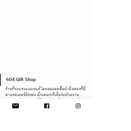
604 Gift Shop
ร้านที่รวบรวมแบรนด์โลคอลและเสื้อผ้ามือสองที่มี
คาแรคเตอร์ชัดเจน เป็นสเปซที่เต็มไปด้วยงาน
ออกแบบและไอเทมที่มีเอกลักษณ์ เหมาะสำหรับคน
ที่ชอบหางานคราฟต์และของสะสมครับ 
เวลาเปิด-ปิด:
 เปิดบริการทุกวัน 11:00 - 18:00 น. 
แผนที่:
https://maps.google.com/?
q=604+Gift+Shop+Penang