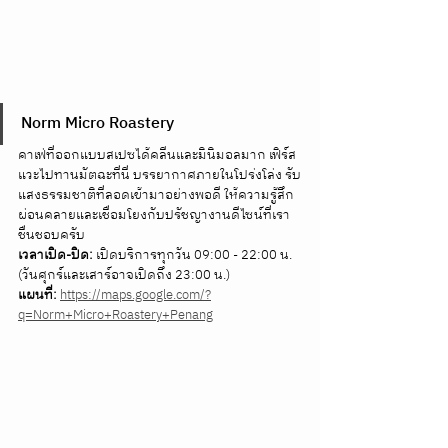
Norm Micro Roastery
คาเฟ่ที่ออกแบบสเปซได้คลีนและมินิมอลมาก เฟิร์ส
แวะไปทานมัตฉะที่นี่ บรรยากาศภายในโปร่งโล่ง รับ
แสงธรรมชาติที่ลอดเข้ามาอย่างพอดี ให้ความรู้สึก
ผ่อนคลายและเชื่อมโยงกับปรัชญางานดีไซน์ที่เรา
ชื่นชอบครับ 
เวลาเปิด-ปิด:
 เปิดบริการทุกวัน 09:00 - 22:00 น. 
(วันศุกร์และเสาร์อาจเปิดถึง 23:00 น.) 
แผนที่:
https://maps.google.com/?
q=Norm+Micro+Roastery+Penang