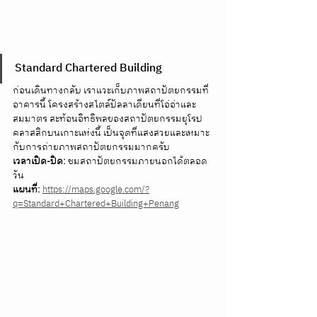
Standard Chartered Building
ก่อนเดินทางกลับ เราแวะเก็บภาพสถาปัตยกรรมที่
อาคารนี้ โครงสร้างสไตล์ปัลลาเดียนที่โอ่อ่าและ
สมมาตร สะท้อนอิทธิพลของสถาปัตยกรรมยุโรป
คลาสสิกบนเกาะแห่งนี้ เป็นจุดที่แสงสวยและเหมาะ
กับการถ่ายภาพสถาปัตยกรรมมากครับ 
เวลาเปิด-ปิด:
 ชมสถาปัตยกรรมภายนอกได้ตลอด
วัน 
แผนที่:
https://maps.google.com/?
q=Standard+Chartered+Building+Penang