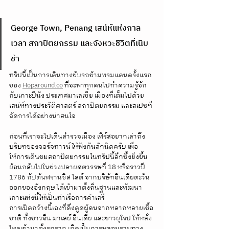
George Town, Penang เสน่ห์แห่งกาล
เวลา สถาปัตยกรรม และจังหวะชีวิตที่เนิบ
ช้า
ทริปนี้เป็นการเดินทางขับรถข้ามพรมแดนครั้งแรก
ของ 
Hoparound.co
 ที่จะพาทุกคนไปทำความรู้จัก
กับเกาะปีนัง ประเทศมาเลเซีย เมืองที่เต็มไปด้วย
เสน่ห์ทางประวัติศาสตร์ สถาปัตยกรรม และสเปซที่
จัดการได้อย่างน่าสนใจ
ก่อนที่เราจะไปเดินสำรวจเมือง เฟิร์สอยากเล่าถึง
บริบทของจอร์จทาวน์ให้ฟังกันสักนิดครับ เพื่อ
ให้การเดินชมสถาปัตยกรรมในทริปนี้ลึกซึ้งยิ่งขึ้น 
ย้อนกลับไปในช่วงปลายศตวรรษที่ 18 หรือราวปี 
1786 กัปตันฟรานซิส ไลต์ จากบริษัทอินเดียตะวัน
ออกของอังกฤษ ได้เข้ามาตั้งถิ่นฐานและพัฒนา
เกาะแห่งนี้ให้เป็นท่าเรือการค้าเสรี
การเปิดกว้างนี้เองที่ดึงดูดผู้คนจากหลากหลายเชื้อ
ชาติ ทั้งชาวจีน มาเลย์ อินเดีย และชาวยุโรป ให้หลั่ง
ไหลเข้ามาตั้งรกราก เกิดเป็นการหลอมรวมทาง