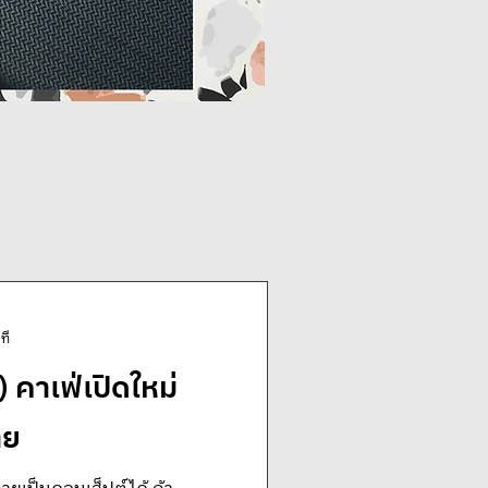
ที
 คาเฟ่เปิดใหม่
าย