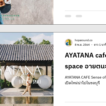
hoparound.co
8 พ.ย. 2564
ยาว 1 นาท
AYATANA cafe
space อายตนะ
AYATANA CAFE Sense of space อานตยะคาเฟ่ คาเฟ่
เปิดใหม่น่าไปในชลบุรี