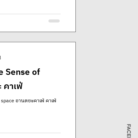
ี
 Sense of
 คาเฟ่