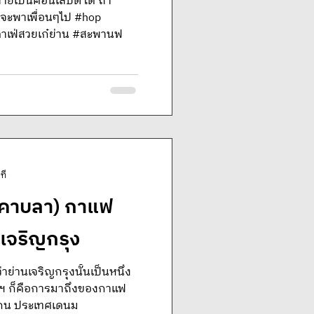
ายเป็นคอนเส็ปต์ได้ ถ้า
ราจะพาเพื่อนๆไป #hop
คาเฟ่สวยเก๋ย่าน #สะพานฟ
ที
 คาบลา) กาแฟ
่เจริญกรุง
้ว่าย่านเจริญกรุงนั้นเป็นหนึ่ง
เทพฯ ก็คือการมาถึงของกาแฟ
ฮเกน ประเทศเดนม