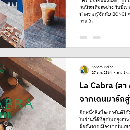
“ความไร้คอนเส็ปต์” ก็กล
รสนิยมดีซะอย่าง วันนี้เ
ทำความรู้จักกับ BONCI 
ราย (ส
hoparound.co
27 ธ.ค. 2564
ยาว 1 นา
La Cabra (ลา
จากเดนมาร์กสู
อีกหนึ่งสิ่งที่จะการันตีได
ในย่านที่ดีที่สุดในกรุง
ชื่อดังจากเมืองโคเปนเ