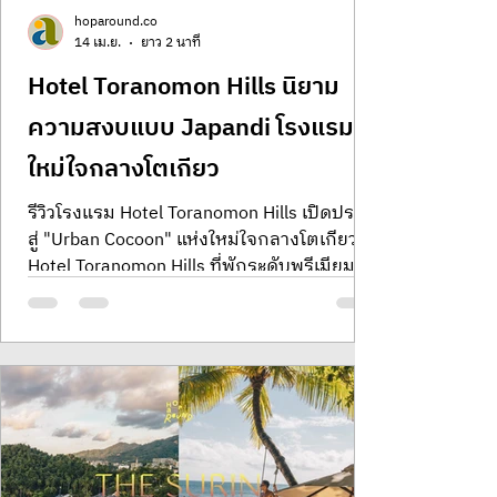
hoparound.co
14 เม.ย.
ยาว 2 นาที
Hotel Toranomon Hills นิยาม
ความสงบแบบ Japandi โรงแรม
ใหม่ใจกลางโตเกียว
รีวิวโรงแรม Hotel Toranomon Hills เปิดประตู
สู่ "Urban Cocoon" แห่งใหม่ใจกลางโตเกียวที่
Hotel Toranomon Hills ที่พักระดับพรีเมียมซึ่ง
ผสานดีไซน์สแกนดิเนเวียนโดย Space
Copenhagen เข้ากับความประณีตแบบญี่ปุ่น
อย่างลงตัว ร่วมดื่มด่ำไปกับสุนทรียภาพแห่ง
การพักผ่อนเหนือระดับที่ตอบโจทย์ทั้งสาย
อาร์ตและสถาปัตยกรรม พบกับนิยามใหม่ของ
ความหรูหราที่เรียบง่ายแต่เปี่ยมด้วยรสนิยม
พร้อมสัมผัสประสบการณ์การใช้ชีวิตใจกลาง
ย่านธุรกิจที่ทันสมัยที่สุดของญี่ปุ่น Hotel