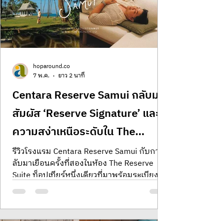
Audo Boutique Hotel ณ เมืองโคเปนเฮเกน
สะท้อนสไตล์ Soft Minimali
hoparound.co
7 พ.ค.
ยาว 2 นาที
Centara Reserve Samui กลับมา
สัมผัส ‘Reserve Signature’ และ
ความสง่าเหนือระดับใน The
Reserve Suite หนึ่งเดียวบน
รีวิวโรงแรม Centara Reserve Samui กับการก
ลับมาเยือนครั้งที่สองในห้อง The Reserve
เกาะสมุย
Suite ท็อปเทียร์หนึ่งเดียวที่มาพร้อมระเบียง
กว้างจนเราอยากนอนอาบแดดรับลมทะเลทุก
วัน สัมผัส ‘Reserve Culture’ และกิมมิก
Surprise of the Day พร้อมดื่มด่ำรสชาติ