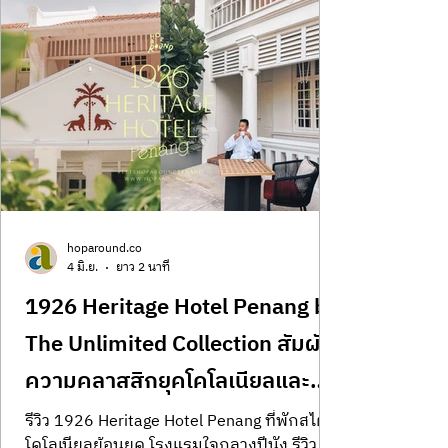
hoparound.co
4 มิ.ย.
ยาว 2 นาที
1926 Heritage Hotel Penang by
The Unlimited Collection สัมผัส
ความคลาสสิกยุคโคโลเนียลและ
มวลอารมณ์อบอุ่นแห่งปีนัง
รีวิว 1926 Heritage Hotel Penang ที่พักสไตล์
โคโลเนียลย้อนยุค โรงแรมใจกลางปีนัง รีวิว