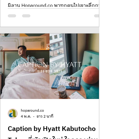
มิลาน Hoparound.co พาทุกคนไปเจาะลึกการ
รีวิวโรงแรมระดับตำนานที่นิยามคำว่า
Milanese Sophistication ได้อย่างสมบูรณ์
แบบที่สุด ไม่ว่าจะเป็นงานดีไซน์ที่ประณีตหรือ
ทำเลระดับ Iconic ข้าง Galleria พบกับ
สุนทรียภาพแห่งการพักผ่อนที่เหนือระดับใน
มหานครแห่งแฟชั่นที่นี่ที่เดียว Park Hyatt
Milan
hoparound.co
4 พ.ค.
ยาว 2 นาที
Caption by Hyatt Kabutocho