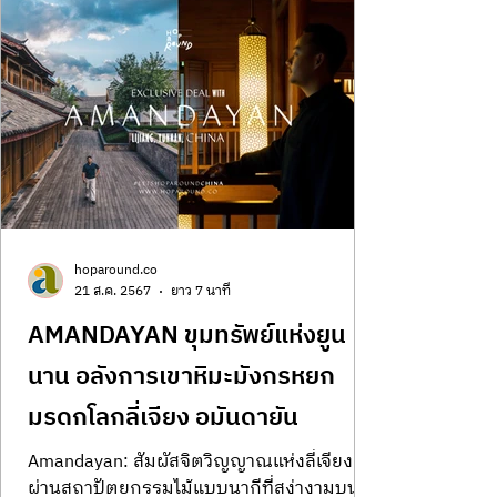
hoparound.co
21 ส.ค. 2567
ยาว 7 นาที
AMANDAYAN ขุมทรัพย์แห่งยูน
นาน อลังการเขาหิมะมังกรหยก
มรดกโลกลี่เจียง อมันดายัน
Amandayan: สัมผัสจิตวิญญาณแห่งลี่เจียง
ผ่านสถาปัตยกรรมไม้แบบนากีที่สง่างามบน