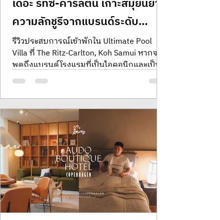
เดอะ ริทซ์-คาร์ลตัน เกาะสมุยนิยาม
ความลักชูรีจากแบรนด์ระดับ
ตำนานในอ่าวส่วนตัวบนเกาะสมุย
รีวิวประสบการณ์เข้าพักใน Ultimate Pool
Villa ที่ The Ritz-Carlton, Koh Samui หากจะ
พูดถึงแบรนด์โรงแรมที่เป็นไอคอนิกและเป็น
บรรทัดฐานของคำว่า Ultra-luxury hospitality
ทั่วโลก ชื่อของ The Ritz-Carlton ย่อมเป็นคำ
ตอบแรกในใจของนักเดินทางเสมอ
ประวัติศาสตร์ของแบรนด์นี้ย้อนกลับไปได้ไกล
ถึงช่วงปลายศตวรรษที่ 19 โดยมีจุดเริ่มต้น
จากวิสัยทัศน์ของ César Ritz ชายชาวสวิสผู้ได้
รับฉายาว่าเป็น "ราชาแห่งคนทำโรงแรม และ
คนทำโรงแรมของพระราชา" เค้าคือผู้ปฏิวัติ
วงการด้วยการนำความประณีตขั้นสุดและการ
บริการ