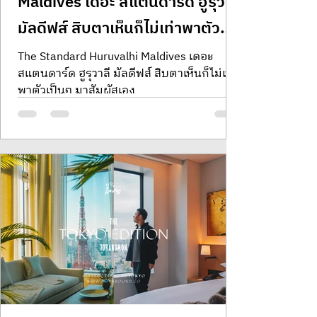
Maldives เดอะ สแตนดาร์ด ฮูรุวาลี
มัลดีฟส์ สิบตาเห็นก็ไม่เท่าพาตัว
เป็นๆ มาสัมผัสเอง
The Standard Huruvalhi Maldives เดอะ
สแตนดาร์ด ฮูรุวาลี มัลดีฟส์ สิบตาเห็นก็ไม่เท่า
พาตัวเป็นๆ มาสัมผัสเอง