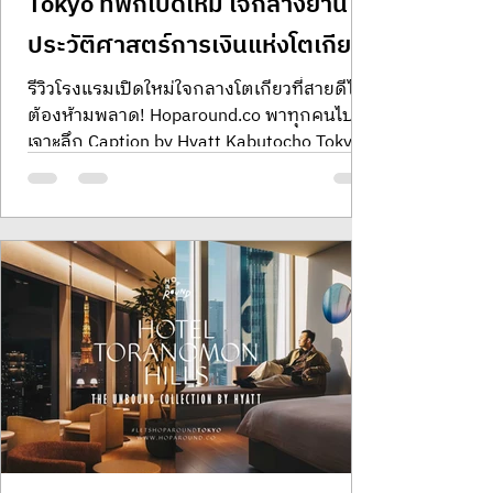
Tokyo ที่พักเปิดใหม่ ใจกลางย่าน
ประวัติศาสตร์การเงินแห่งโตเกียว
รีวิวโรงแรมเปิดใหม่ใจกลางโตเกียวที่สายดีไซน์
ต้องห้ามพลาด! Hoparound.co พาทุกคนไป
เจาะลึก Caption by Hyatt Kabutocho Tokyo
พื้นที่พักผ่อนสุดสร้างสรรค์ในย่าน
ประวัติศาสตร์การเงินที่กำลังถูกปลุกให้มีชีวิต
ชีวาอีกครั้ง การรีวิวครั้งนี้เราจะพาไปสัมผัส
บรรยากาศที่ผสมผสานความโมเดิร์นเข้ากับ
กลิ่นอายท้องถิ่นผ่านแนวคิด ‘Talk Shop’ ที่เป็น
มากกว่าแค่ล็อบบี้โรงแรมทั่วไป ร่วมค้นหา
นิยามใหม่ของการเดินทางในย่าน Nihonbashi
ที่พร้อมเติมเต็มแรงบันดาลใจให้เหล่า Modern
Aesthete เช่นคุณครับ