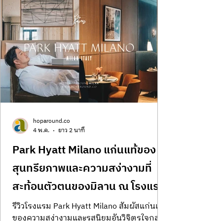
อาหารไทยนวัตกรรมที่ห้องอาหาร Sa-Nga ซึ่ง
รังสรรค์ความอร่อยอย่างวิจิตร นอกจากนี้ยัง
พาไปสำรวจ Bread Society และ Gin Run พื้นที่
สองบุคลิกที่มีทั้งขนมปังอบใหม่และจินรสเลิศ
จากทั่วโลก เพื่อนิยามสุนทรียภาพแห่งการพัก
ผ่อนเหนือระดับบนเกาะสมุยในแบบ Modern
hoparound.co
4 พ.ค.
ยาว 2 นาที
Park Hyatt Milano แก่นแท้ของ
สุนทรียภาพและความสง่างามที่
สะท้อนตัวตนของมิลาน ณ โรงแรม
พาร์ค ไฮแอท มิลาน
รีวิวโรงแรม Park Hyatt Milano สัมผัสแก่นแท้
ของความสง่างามและรสนิยมอันวิจิตรใจกลาง