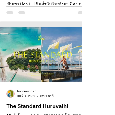
เนินเขา Lion Hill ดื่มด่ำกับวิวหลังคาเมืองเก่าที่
ทอดยาวจรดภูเขาหิมะมังกรหยก พบกับการ
พักผ่อนที่ผสมผสานประวัติศาสตร์และความ
ร่วมสมัยไว้ด้วยกันอย่างลงตัวในแบบฉบับของ
Aman Amandayan: Discover the soul of
Lijiang through the lens of traditional Nakhi
architecture. This sanctuary offers a poetic
dialogue between ancient heritage and
modern serenity, overlooking the iconic
rooftops of the Old Town and the maj
hoparound.co
30 มี.ค. 2567
ยาว 1 นาที
The Standard Huruvalhi