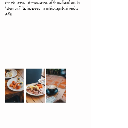
สำหรับการมานั่งทอดอารมณ์ จิบเครื่องดื่มแก้ว
โปรด เคล้าไปกับบรรยากาศย้อนยุคในช่วงเย็น
ครับ  