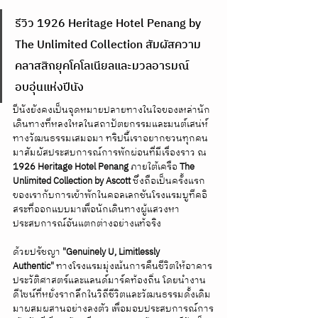
รีวิว 1926 Heritage Hotel Penang by 
The Unlimited Collection สัมผัสความ
คลาสสิกยุคโคโลเนียลและมวลอารมณ์
อบอุ่นแห่งปีนัง
ปีนังยังคงเป็นจุดหมายปลายทางในใจของเหล่านัก
เดินทางที่หลงใหลในสถาปัตยกรรมและมนต์เสน่ห์
ทางวัฒนธรรมเสมอมา ทริปนี้เราอยากชวนทุกคน
มาสัมผัสประสบการณ์การพักผ่อนที่มีเรื่องราว ณ 
1926 Heritage Hotel Penang
 ภายใต้เครือ 
The 
Unlimited Collection by Ascott
 ซึ่งถือเป็นครั้งแรก
ของเรากับการเข้าพักในคอลเลกชันโรงแรมบูทีคอิ
สระที่ออกแบบมาเพื่อนักเดินทางผู้แสวงหา
ประสบการณ์อันแตกต่างอย่างแท้จริง
ด้วยปรัชญา 
"Genuinely U, Limitlessly 
Authentic"
 ทางโรงแรมมุ่งเน้นการคืนชีวิตให้อาคาร
ประวัติศาสตร์และแลนด์มาร์คท้องถิ่น โดยนำงาน
ดีไซน์ที่หยั่งรากลึกในวิถีชีวิตและวัฒนธรรมดั้งเดิม
มาผสมผสานอย่างลงตัว เพื่อมอบประสบการณ์การ