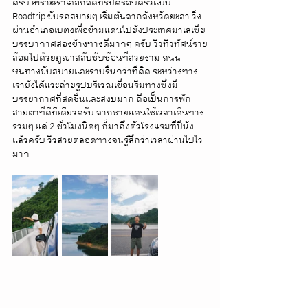
ครับ เพราะเราเลือกจัดทริปครอบครัวแบบ 
Roadtrip ขับรถสบายๆ เริ่มต้นจากจังหวัดยะลา วิ่ง
ผ่านอำเภอเบตงเพื่อข้ามแดนไปยังประเทศมาเลเซีย 
บรรบากาศสองข้างทางดีมากๆ ครับ วิวทิวทัศน์ราย
ล้อมไปด้วยภูเขาสลับซับซ้อนที่สวยงาม ถนน
หนทางขับสบายและราบรื่นกว่าที่คิด ระหว่างทาง
เรายังได้แวะถ่ายรูปบริเวณเขื่อนริมทางซึ่งมี
บรรยากาศที่สดชื่นและสงบมาก ถือเป็นการพัก
สายตาที่ดีทีเดียวครับ จากชายแดนใช้เวลาเดินทาง
รวมๆ แค่ 2 ชั่วโมงนิดๆ ก็มาถึงตัวโรงแรมที่ปีนัง
แล้วครับ วิวสวยตลอดทางจนรู้สึกว่าเวลาผ่านไปไว
มาก