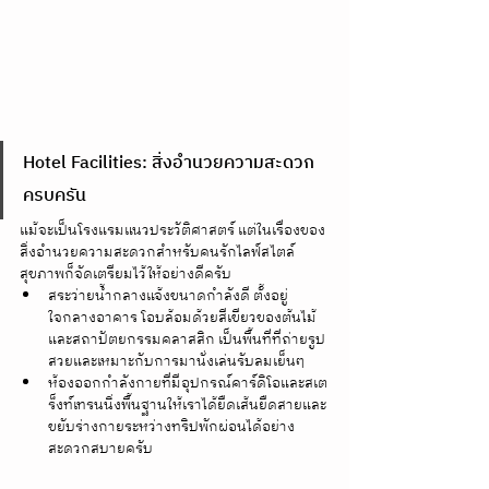
Hotel Facilities: สิ่งอำนวยความสะดวก
ครบครัน
แม้จะเป็นโรงแรมแนวประวัติศาสตร์ แต่ในเรื่องของ
สิ่งอำนวยความสะดวกสำหรับคนรักไลฟ์สไตล์
สุขภาพก็จัดเตรียมไว้ให้อย่างดีครับ
สระว่ายน้ำกลางแจ้งขนาดกำลังดี ตั้งอยู่
ใจกลางอาคาร โอบล้อมด้วยสีเขียวของต้นไม้
และสถาปัตยกรรมคลาสสิก เป็นพื้นที่ที่ถ่ายรูป
สวยและเหมาะกับการมานั่งเล่นรับลมเย็นๆ  
ห้องออกกำลังกายที่มีอุปกรณ์คาร์ดิโอและสเต
ร็งท์เทรนนิ่งพื้นฐานให้เราได้ยืดเส้นยืดสายและ
ขยับร่างกายระหว่างทริปพักผ่อนได้อย่าง
สะดวกสบายครับ