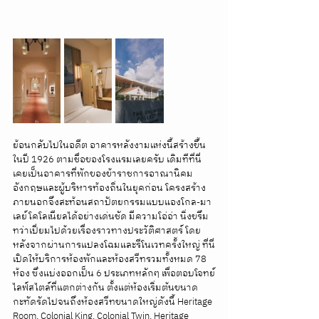
ย้อนกลับไปในอดีต อาคารหลังงามแห่งนี้สร้างขึ้น
ในปี 1926 ตามชื่อของโรงแรมเลยครับ เดิมทีที่นี่
เคยเป็นอาคารที่พักของข้าราชการอาณานิคม
อังกฤษและผู้บริหารท้องถิ่นในยุคก่อน โครงสร้าง
ภายนอกจึงสะท้อนสถาปัตยกรรมแบบแองโกล-มา
เลย์โคโลเนียลได้อย่างเด่นชัด มีความโอ่อ่า นิ่งขรึม 
ทว่าเปี่ยมไปด้วยเรื่องราวทางประวัติศาสตร์ โดย
หลังจากผ่านการแปลงโฉมและรีโนเวทครั้งใหญ่ ที่นี่
เปิดให้บริการห้องพักและห้องสวีทรวมทั้งหมด 78 
ห้อง ซึ่งแบ่งออกเป็น 6 ประเภทหลักๆ เพื่อตอบโจทย์
ไลฟ์สไตล์ที่แตกต่างกัน ตั้งแต่ห้องเริ่มต้นขนาด
กะทัดรัดไปจนถึงห้องสวีทขนาดใหญ่ดังนี้ Heritage 
Room, Colonial King, Colonial Twin, Heritage 