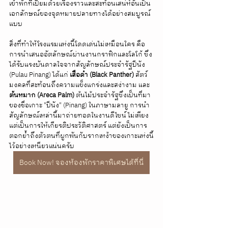
เข้าพักที่เปี่ยมด้วยเรื่องราวและสะท้อนเสน่ห์อันเป็น
เอกลักษณ์ของจุดหมายปลายทางได้อย่างสมบูรณ์
แบบ
สิ่งที่ทำให้โรงแรมแห่งนี้โดดเด่นไม่เหมือนใคร คือ
การนำเสนออัตลักษณ์ผ่านงานกราฟิกและโลโก้ ซึ่ง
ได้รับแรงบันดาลใจจากสัญลักษณ์ประจำรัฐปีนัง 
(Pulau Pinang) ได้แก่ 
เสือดำ (Black Panther)
 สัตว์
มงคลที่สะท้อนถึงความแข็งแกร่งและสง่างาม และ 
ต้นหมาก (Areca Palm)
 ต้นไม้ประจำรัฐซึ่งเป็นที่มา
ของชื่อเกาะ "ปีนัง" (Pinang) ในภาษามลายู การนำ
สัญลักษณ์เหล่านี้มาถ่ายทอดในงานดีไซน์ ไม่เพียง
แต่เป็นการให้เกียรติประวัติศาสตร์ แต่ยังเป็นการ
ตอกย้ำถึงตัวตนที่ผูกพันกับรากเหง้าของเกาะแห่งนี้
ไว้อย่างเหนียวแน่นครับ
Book Now! จองห้องพักราคาพิเศษได้ที่นี่