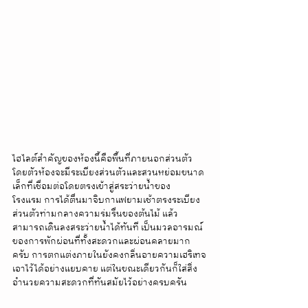
ไฮไลต์สำคัญของห้องนี้คือพื้นที่ภายนอกส่วนตัว 
โดยตัวห้องจะมีระเบียงส่วนตัวและสวนหย่อมขนาด
เล็กที่เชื่อมต่อโดยตรงเข้าสู่สระว่ายน้ำของ
โรงแรม การได้ตื่นมาจิบกาแฟยามเช้าตรงระเบียง
ส่วนตัวท่ามกลางความร่มรื่นของต้นไม้ แล้ว
สามารถเดินลงสระว่ายน้ำได้ทันที เป็นมวลอารมณ์
ของการพักผ่อนที่ทั้งสะดวกและผ่อนคลายมาก
ครับ การตกแต่งภายในยังคงกลิ่นอายความเฮริเทจ
เอาไว้ได้อย่างแยบคาย แต่ในขณะเดียวกันก็ใส่สิ่ง
อำนวยความสะดวกที่ทันสมัยไว้อย่างครบครัน  