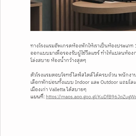
ทางโรงแรมอัพเกรดห้องพักให้เราเป็นห้องประเภท 1
ออกแบบมาเพื่อรองรับผู้ใช้วีลแชร์ ทำให้แปลนห้องก
โล่งสบาย ห้องน้ำกว้างสุดๆ
ตัวโรงแรมตอบโจทย์ไลฟ์สไตล์ได้ครบถ้วน พนักงานบ
เลือกพักผ่อนทั้งแบบ Indoor และ Outdoor แถมโลเคชั่น
เมืองเก่า Valletta ได้สบายๆ
แผนที่: 
https://maps.app.goo.gl/KuDfB96JqZug