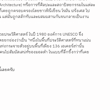
c Architecture) หรือการที่ศิลปะและสถาปัตยกรรมในแต่ละ
ตที่เคยถูกครอบครองโดยชาวฟินีเซียน โรมัน ฝรั่งเศส ไป
ไหน แต่มันถูกสลักทับและผสมผสานกันจนกลายเป็นงาน
้าด้วยตัวเอง Malta Itinerary งบ ที่เที่ยวมอลต้า รีวิว
ปด้วยประวัติศาสตร์ ในปี 1980 องค์การ UNESCO จึง
ดยยกย่องว่าเป็น "หนึ่งในพื้นที่ประวัติศาสตร์ที่หนาแน่น
ห่งกระจายตัวอยู่บนพื้นที่เพียง 136 เอเคอร์เท่านั้น
คนไปสัมผัสเสน่ห์ของมอลต้า ในแบบที่ลึกซึ้งกว่าที่เคย
ี้เลยครับ