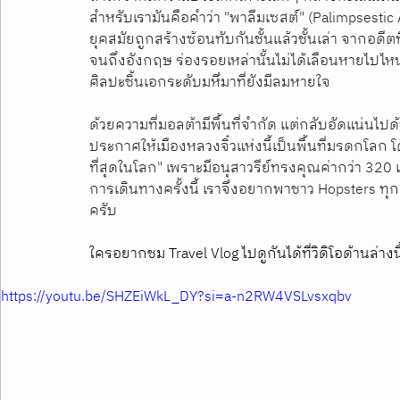
สำหรับเรามันคือคำว่า "พาลีมเซสต์" (Palimpsesti
ยุคสมัยถูกสร้างซ้อนทับกันชั้นแล้วชั้นเล่า จากอดี
จนถึงอังกฤษ ร่องรอยเหล่านั้นไม่ได้เลือนหายไป
ศิลปะชิ้นเอกระดับมหึมาที่ยังมีลมหายใจ  
เที่ยวมอลต
ด้วยความที่มอลต้ามีพื้นที่จำกัด แต่กลับอัดแน่นไ
ประกาศให้เมืองหลวงจิ๋วแห่งนี้เป็นพื้นที่มรดกโลก โ
ที่สุดในโลก" เพราะมีอนุสาวรีย์ทรงคุณค่ากว่า 320 แ
การเดินทางครั้งนี้ เราจึงอยากพาชาว Hopsters ทุก
ครับ
ใครอยากชม Travel Vlog ไปดูกันได้ที่วิดิโอด้านล่างน
https://youtu.be/SHZEiWkL_DY?si=a-n2RW4VSLvsxqbv