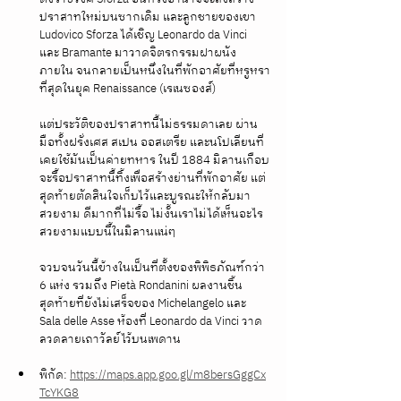
ปราสาทใหม่บนซากเดิม และลูกชายของเขา 
Ludovico Sforza ได้เชิญ Leonardo da Vinci 
และ Bramante มาวาดจิตรกรรมฝาผนัง
ภายใน จนกลายเป็นหนึ่งในที่พักอาศัยที่หรูหรา
ที่สุดในยุค Renaissance (เรเนซองส์)
แต่ประวัติของปราสาทนี้ไม่ธรรมดาเลย ผ่าน
มือทั้งฝรั่งเศส สเปน ออสเตรีย และนโปเลียนที่
เคยใช้มันเป็นค่ายทหาร ในปี 1884 มิลานเกือบ
จะรื้อปราสาทนี้ทิ้งเพื่อสร้างย่านที่พักอาศัย แต่
สุดท้ายตัดสินใจเก็บไว้และบูรณะให้กลับมา
สวยงาม ดีมากที่ไม่รื้อ ไม่งั้นเราไม่ได้เห็นอะไร
สวยงามแบบนี้ในมิลานแน่ๆ
จวบจนวันนี้ข้างในเป็นที่ตั้งของพิพิธภัณฑ์กว่า 
6 แห่ง รวมถึง Pietà Rondanini ผลงานชิ้น
สุดท้ายที่ยังไม่เสร็จของ Michelangelo และ 
Sala delle Asse ห้องที่ Leonardo da Vinci วาด
ลวดลายเถาวัลย์ไว้บนเพดาน 
พิกัด: 
https://maps.app.goo.gl/m8bersGggCx
TcYKG8