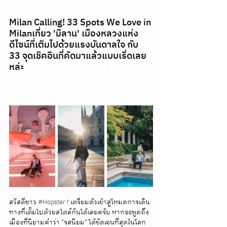
Milan Calling! 33 Spots We Love in 
Milanเที่ยว 'มิลาน' เมืองหลวงแห่ง
ดีไซน์ที่เต็มไปด้วยแรงบันดาลใจ กับ 
33 จุดเช็คอินที่คัดมาแล้วแบบเริ่ดเลย
หล่ะ 
รีวิว มิลาน Milan city guide เที่ยว
มิลาน เที่ยวอิตาลี ด้วยตัวเอง แพลน
เที่ยวมิลาน
สวัสดีชาว 
#Hopster
 ! เตรียมตัวเข้าสู่โหมดการเดิน
ทางที่เต็มไปด้วยสไตล์กันได้เลยครับ หากจะพูดถึง
เมืองที่นิยามคำว่า "รสนิยม" ได้ชัดเจนที่สุดในโลก 