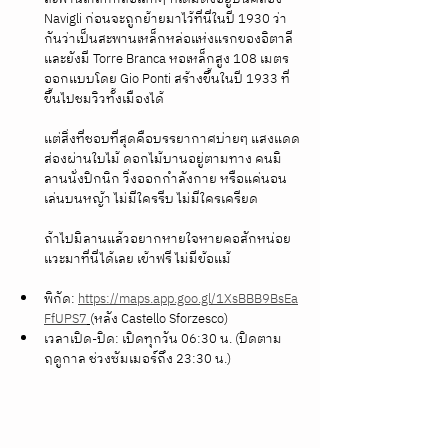
Navigli ก่อนจะถูกย้ายมาไว้ที่นี่ในปี 1930 ว่า
กันว่าเป็นสะพานเหล็กหล่อแห่งแรกของอิตาลี 
และยังมี Torre Branca หอเหล็กสูง 108 เมตร
ออกแบบโดย Gio Ponti สร้างขึ้นในปี 1933 ที่
ขึ้นไปชมวิวทั้งเมืองได้
แต่สิ่งที่ชอบที่สุดคือบรรยากาศบ่ายๆ แสงแดด
ส่องผ่านใบไม้ ดอกไม้บานอยู่ตามทาง คนมิ
ลานนั่งปิกนิก วิ่งออกกำลังกาย หรือแค่นอน
เล่นบนหญ้า ไม่มีใครรีบ ไม่มีใครเครียด 
ถ้าไปมิลานแล้วอยากหายใจหายคอสักหน่อย 
แวะมาที่นี่ได้เลย เข้าฟรี ไม่มีข้อแม้
พิกัด: 
https://maps.app.goo.gl/1XsBBB9BsEa
FfUPS7
(หลัง Castello Sforzesco)
เวลาเปิด-ปิด: เปิดทุกวัน 06:30 น. (ปิดตาม
ฤดูกาล ช่วงซัมเมอร์ถึง 23:30 น.)