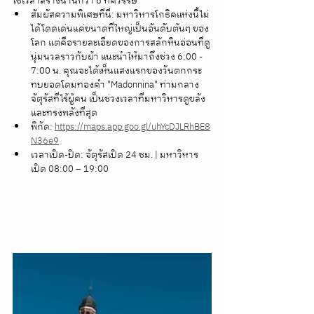
ใช้เวลาสร้างนานกว่า 6 ทศวรรษ
สัมผัสความพิเศษที่นี่: มหาวิหารโกธิคแห่งนี้ไม่
ได้โดดเด่นแค่ขนาดที่ใหญ่เป็นอันดับต้นๆ ของ
โลก แต่คือรายละเอียดของการสลักหินอ่อนที่ดู
นุ่มนวลราวกับผ้า แนะนำให้มาถึงช่วง 6:00 - 
7:00 น. คุณจะได้เห็นแสงแรกของวันตกกระ
ทบยอดโดมทองคำ "Madonnina" ท่ามกลาง
จัตุรัสที่ไร้ผู้คน เป็นช่วงเวลาที่มหาวิหารดูขลัง
และทรงพลังที่สุด
พิกัด: 
https://maps.app.goo.gl/uhYcDJLRhBE8
N36e9
เวลาเปิด-ปิด: จัตุรัสเปิด 24 ชม. | มหาวิหาร
เปิด 08:00 – 19:00