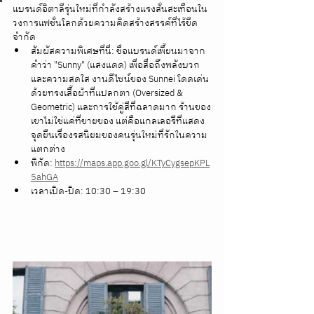
แบรนด์อิตาลีรุ่นใหม่ที่กำลังสร้างแรงสั่นสะเทือนใน
วงการแฟชั่นโลกด้วยความคิดสร้างสรรค์ที่ไร้ขีด
จำกัด
สัมผัสความพิเศษที่นี่: ชื่อแบรนด์เพี้ยนมาจาก
คำว่า "Sunny" (แสงแดด) เพื่อสื่อถึงพลังบวก
และความสดใส งานดีไซน์ของ Sunnei โดดเด่น
ด้วยทรงเสื้อผ้าที่แปลกตา (Oversized & 
Geometric) และการใช้คู่สีที่ฉลาดมาก ร้านของ
เขาไม่ใช่แค่ที่ขายของ แต่คือแกลเลอรีที่แสดง
จุดยืนเรื่องรสนิยมของคนรุ่นใหม่ที่รักในความ
แตกต่าง
พิกัด: 
https://maps.app.goo.gl/KTyCygsepKPL
5ahGA
เวลาเปิด-ปิด: 10:30 – 19:30