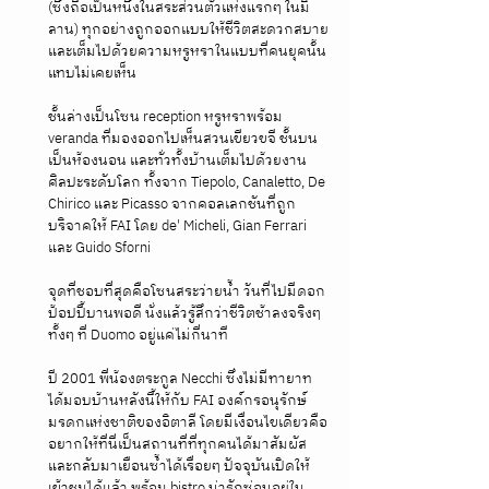
(ซึ่งถือเป็นหนึ่งในสระส่วนตัวแห่งแรกๆ ในมิ
ลาน) ทุกอย่างถูกออกแบบให้ชีวิตสะดวกสบาย
และเต็มไปด้วยความหรูหราในแบบที่คนยุคนั้น
แทบไม่เคยเห็น
ชั้นล่างเป็นโซน reception หรูหราพร้อม 
veranda ที่มองออกไปเห็นสวนเขียวขจี ชั้นบน
เป็นห้องนอน และทั่วทั้งบ้านเต็มไปด้วยงาน
ศิลปะระดับโลก ทั้งจาก Tiepolo, Canaletto, De 
Chirico และ Picasso จากคอลเลกชันที่ถูก
บริจาคให้ FAI โดย de' Micheli, Gian Ferrari 
และ Guido Sforni
จุดที่ชอบที่สุดคือโซนสระว่ายน้ำ วันที่ไปมีดอก
ป้อปปี้บานพอดี นั่งแล้วรู้สึกว่าชีวิตช้าลงจริงๆ 
ทั้งๆ ที่ Duomo อยู่แค่ไม่กี่นาที
ปี 2001 พี่น้องตระกูล Necchi ซึ่งไม่มีทายาท 
ได้มอบบ้านหลังนี้ให้กับ FAI องค์กรอนุรักษ์
มรดกแห่งชาติของอิตาลี โดยมีเงื่อนไขเดียวคือ
อยากให้ที่นี่เป็นสถานที่ที่ทุกคนได้มาสัมผัส
และกลับมาเยือนซ้ำได้เรื่อยๆ ปัจจุบันเปิดให้
เข้าชมได้แล้ว พร้อม bistro น่ารักซ่อนอยู่ใน