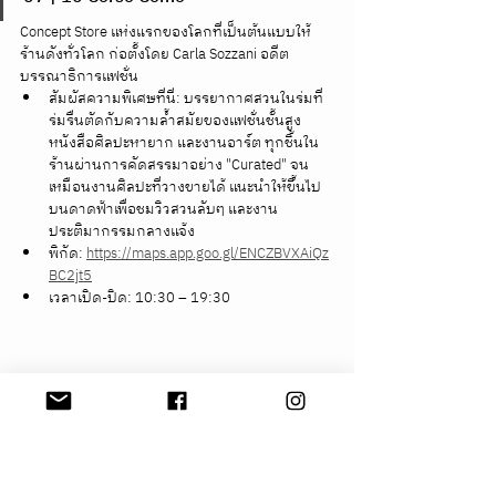
Concept Store แห่งแรกของโลกที่เป็นต้นแบบให้
ร้านดังทั่วโลก ก่อตั้งโดย Carla Sozzani อดีต
บรรณาธิการแฟชั่น
สัมผัสความพิเศษที่นี่: บรรยากาศสวนในร่มที่
ร่มรื่นตัดกับความล้ำสมัยของแฟชั่นชั้นสูง 
หนังสือศิลปะหายาก และงานอาร์ต ทุกชิ้นใน
ร้านผ่านการคัดสรรมาอย่าง "Curated" จน
เหมือนงานศิลปะที่วางขายได้ แนะนำให้ขึ้นไป
บนดาดฟ้าเพื่อชมวิวสวนลับๆ และงาน
ประติมากรรมกลางแจ้ง
พิกัด: 
https://maps.app.goo.gl/ENCZBVXAiQz
BC2jt5
เวลาเปิด-ปิด: 10:30 – 19:30