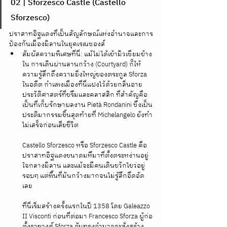
02 | Sforzesco Castle (Castello 
Sforzesco)
ปราสาทอิฐแดงที่เป็นสัญลักษณ์แห่งอำนาจและการ
ป้องกันเมืองมิลานในยุคเรเนซองส์
สัมผัสความพิเศษที่นี่: แม้ไม่ได้เข้ามิวเซียมข้าง
ใน การเดินผ่านลานกว้าง (Courtyard) ก็ให้
ความรู้สึกถึงความยิ่งใหญ่ของตระกูล Sforza 
ในอดีต กำแพงเมืองที่นี่แฝงไว้ด้วยกลิ่นอาย
ประวัติศาสตร์ที่ขรึมและคลาสสิก ที่สำคัญคือ
เป็นที่เก็บรักษาผลงาน Pietà Rondanini ซึ่งเป็น
ประติมากรรมชิ้นสุดท้ายที่ Michelangelo ยังทำ
ไม่เสร็จก่อนเสียชีวิต
Castello Sforzesco หรือ Sforzesco Castle คือ
ปราสาทอิฐแดงขนาดมหึมาที่ตั้งตระหง่านอยู่
ใจกลางมิลาน และแม้จะมีคนเดินขวักไขว่อยู่
รอบๆ แต่พื้นที่มันกว้างมากจนไม่รู้สึกอึดอัด
เลย
ที่นี่เริ่มสร้างครั้งแรกในปี 1358 โดย Galeazzo 
II Visconti ก่อนที่ต่อมา Francesco Sforza ผู้ก่อ
ตั้งราชวงศ์ Sforza อันทรงอำนาจจะสั่งสร้าง