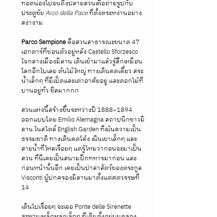
ทอดน่องไปจนถึงปลายสวนเพื่อถ่ายรูปกับ
ประตูชัย 
Arco della Pace
 ที่ตั้งตระหง่านอย่าง
สง่างาม
Parco Sempione
 คือสวนสาธารณะขนาด 47 
เฮกตาร์ที่ซ่อนตัวอยู่หลัง Castello Sforzesco 
ใจกลางเมืองมิลาน เดินเข้ามาแล้วรู้สึกเหมือน
โลกอีกใบเลย ต้นไม้ใหญ่ ทางเดินคดเคี้ยว สระ
น้ำเล็กๆ ที่มีเป็ดและเต่าอาศัยอยู่ และดอกไม้ที่
บานอยู่ทั่ว ชิลมากกก
สวนแห่งนี้สร้างขึ้นระหว่างปี 1888–1894 
ออกแบบโดย Emilio Alemagna สถาปนิกชาวมิ
ลาน ในสไตล์ English Garden ที่เน้นความเป็น
ธรรมชาติ ทางเดินคดโค้ง เนินเขาเล็กๆ และ
สายน้ำที่ไหลเรื่อยๆ แต่รู้ไหมว่าก่อนจะมาเป็น
สวน ที่นี่เคยเป็นสนามฝึกทหารมาก่อน และ
ก่อนหน้านั้นอีก เคยเป็นป่าล่าสัตว์ของตระกูล 
Visconti ผู้ปกครองมิลานมาตั้งแต่ศตวรรษที่ 
14
เดินไปเรื่อยๆ จะเจอ Ponte delle Sirenette 
สะพานเหล็กหล่อเล็กๆ ที่เดิมตั้งอยู่บนคลอง 