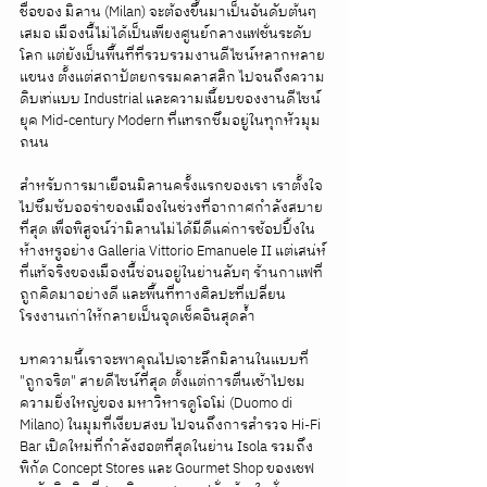
ชื่อของ มิลาน (Milan) จะต้องขึ้นมาเป็นอันดับต้นๆ 
เสมอ เมืองนี้ไม่ได้เป็นเพียงศูนย์กลางแฟชั่นระดับ
โลก แต่ยังเป็นพื้นที่ที่รวบรวมงานดีไซน์หลากหลาย
แขนง ตั้งแต่สถาปัตยกรรมคลาสสิก ไปจนถึงความ
ดิบเท่แบบ Industrial และความเนี้ยบของงานดีไซน์
ยุค Mid-century Modern ที่แทรกซึมอยู่ในทุกหัวมุม
ถนน
สำหรับการมาเยือนมิลานครั้งแรกของเรา เราตั้งใจ
ไปซึมซับออร่าของเมืองในช่วงที่อากาศกำลังสบาย
ที่สุด เพื่อพิสูจน์ว่ามิลานไม่ได้มีดีแค่การช้อปปิ้งใน
ห้างหรูอย่าง Galleria Vittorio Emanuele II แต่เสน่ห์
ที่แท้จริงของเมืองนี้ซ่อนอยู่ในย่านลับๆ ร้านกาแฟที่
ถูกคิดมาอย่างดี และพื้นที่ทางศิลปะที่เปลี่ยน
โรงงานเก่าให้กลายเป็นจุดเช็คอินสุดล้ำ
บทความนี้เราจะพาคุณไปเจาะลึกมิลานในแบบที่ 
"ถูกจริต" สายดีไซน์ที่สุด ตั้งแต่การตื่นเช้าไปชม
ความยิ่งใหญ่ของ มหาวิหารดูโอโม่ (Duomo di 
Milano) ในมุมที่เงียบสงบ ไปจนถึงการสำรวจ Hi-Fi 
Bar เปิดใหม่ที่กำลังฮอตที่สุดในย่าน Isola รวมถึง
พิกัด Concept Stores และ Gourmet Shop ของเชฟ