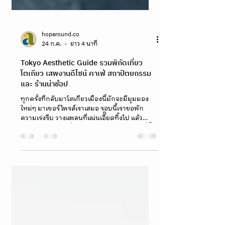
hoparound.co
24 ก.ค.
ยาว 4 นาที
Tokyo Aesthetic Guide รวมพิกัดเที่ยว
โตเกียว เสพงานดีไซน์ คาเฟ่ สถาปัตยกรรม
และ ร้านน่าช้อป
ทุกครั้งที่กลับมาโตเกียวเมืองนี้มักจะมีมุมมอง
ใหม่ๆ มาเซอร์ไพรส์เราเสมอ รอบนี้เราขอพัก
ความเร่งรีบ วางแพลนที่แน่นเอี๊ยดทิ้งไป แล้ว
ปล่อยใจให้ช้าลงเพื่อซึมซับ "ดีเทล" ของเมืองที่ขึ้น
ชื่อเรื่องความละเมียดละไมที่สุดแห่งหนึ่งของโลก
This trip is all about redefining luxury. สำหรับ
เรา มันไม่ใช่เรื่องของความหวือหวา แต่คือ Slow
Luxury — การให้เวลากับสเปซ งานคราฟต์ และ
Aesthetic ที่ซ่อนตัวอยู่ตามซอกซอย ตั้งแต่งาน