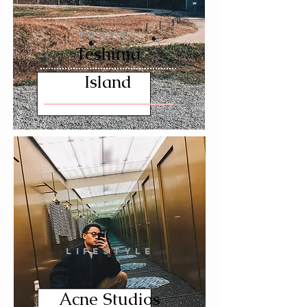
TRAVEL
Teshima
Island
LIFESTYLE
Acne Studios