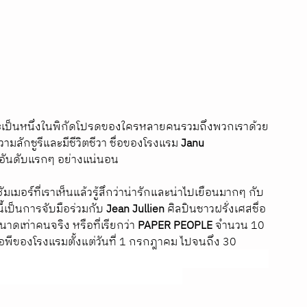
่าจะเป็นหนึ่งในพิกัดโปรดของใครหลายคนรวมถึงพวกเราด้วย
วามลักชูรีและมีชีวิตชีวา ชื่อของโรงแรม 
Janu 
นอันดับแรกๆ อย่างแน่นอน
มเมอร์ที่เราเห็นแล้วรู้สึกว่าน่ารักและน่าไปเยือนมากๆ กับ
นี้เป็นการจับมือร่วมกับ 
Jean Jullien
 ศิลปินชาวฝรั่งเศสชื่อ
ดเท่าคนจริง หรือที่เรียกว่า 
PAPER PEOPLE
 จำนวน 10 
อพีของโรงแรมตั้งแต่วันที่ 1 กรกฎาคม ไปจนถึง 30 
n Jullien กับนิทรรศการศิลปะ "The GUESTS" และแพ็คเกจ
กลาง Azabudai Hills โตเกียว ซัมเมอร์นี้