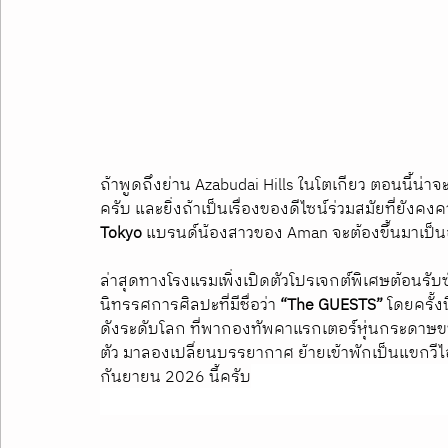
ถ้าพูดถึงย่าน Azabudai Hills ในโตเกียว ตอนนี้น
ครับ และยิ่งถ้าเป็นเรื่องของดีไซน์ร่วมสมัยที่ยังคงค
Tokyo
 แบรนด์น้องสาวของ Aman จะต้องขึ้นมาเป็
ล่าสุดทางโรงแรมเพิ่งเปิดตัวโปรเจกต์พิเศษต้อนรับซั
นิทรรศการศิลปะที่มีชื่อว่า 
“The GUESTS”
 โดยครั้ง
ดังระดับโลก ที่พากองทัพคาแรกเตอร์หุ่นกระดาษขนา
ตัว มาลองเปลี่ยนบรรยากาศ ย้ายเข้าพักเป็นแขกวีไ
กันยายน 2026 นี้ครับ
ชวนเช็คอิน Janu Tokyo Jea
ห้องพักสุดเอ็กซ์คลูซีฟ ท่ามกลางงานดีไซน์ลักชูรีใจ