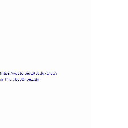
https://youtu.be/1Kvddu7GioQ?
si=MKrIrbL0Bnoezcgm