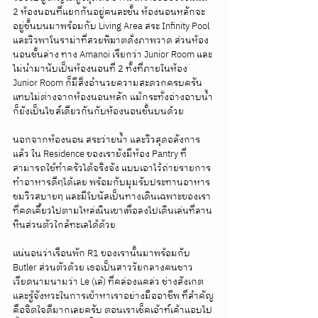
2 ห้องนอนที่แยกกันอยู่คนละชั้น ห้องนอนหลักจะ
อยู่ชั้นบนมาพร้อมกับ Living Area สระ Infinity Pool 
และวิวพาโนราม่าที่สวยพิฆาตดั่งภาพวาด ส่วนห้อง
นอนชั้นล่าง ทาง Amanoi เรียกว่า Junior Room และ
ไม่นำมานับเป็นห้องนอนที่ 2 ทั้งที่ภายในห้อง 
Junior Room ก็มีสิ่งอำนวยความสะดวกครบครัน
แทบไม่ต่างจากห้องนอนหลัก แม้กระทั่งอ่างอาบน้ำ
ก็ยังเป็นไซส์เดียวกันกับห้องนอนชั้นบนด้วย 
นอกจากห้องนอน สระว่ายน้ำ และวิวสุดอลังการ
แล้ว ใน Residence ของเรายังมีห้อง Pantry ที่
สามารถใช้ทำครัวได้จริงจัง แบบเอาไว้ถ่ายรายการ
ทำอาหารดีๆได้เลย พร้อมกับมุมรับประทานอาหาร
ชมวิวสบายๆ และมีโบนัสเป็นทางเดินเฉพาะของเรา
ที่คดเคี้ยวไปตามไหล่เนินเขาเพื่อลงไปเดินเล่นที่ลาน
หินส่วนตัวใกล้ทะเลได้ด้วย 
แน่นอนว่าเรือนพัก R1 ของเรานั้นมาพร้อมกับ 
Butler ส่วนตัวด้วย เธอเป็นสาววัยกลางคนชาว
เวียดนามนามว่า Le (เล๋) ที่คล่องแคล่ว ช่างสังเกต 
และรู้จังหวะในการเข้าหาเราอย่างมืออาชีพ ที่สำคัญ
คือจิตใจดีมากเลยครับ ตอนเราเช็คเอ้าท์เค้าแอบไป