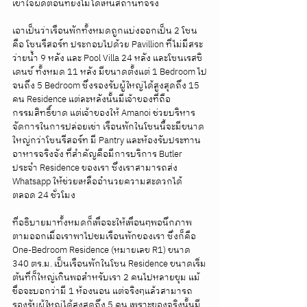
เข้าใจผิดตอนที่ยังไม่ได้เห็นสถานที่จริง
เอาเป็นว่าเรือนพักทั้งหมดถูกแบ่งออกเป็น 2 โซน 
คือ โซนรีสอร์ท ประกอบไปด้วย Pavillion ที่ไม่มีสระ
ว่ายน้ำ 9 หลัง และ Pool Villa 24 หลัง และโซนเรสซิ
เดนซ์ ทั้งหมด 11 หลัง มีขนาดตั้งแต่ 1 Bedroom ไป
จนถึง 5 Bedroom ซึ่งรองรับผู้ใหญ่ได้สูงสุดถึง 15 
คน Residence แต่ละหลังนั้นมีเจ้าของที่ถือ
กรรมสิทธิ์ขาด แต่เจ้าของให้ Amanoi ช่วยบริหาร
จัดการในการปล่อยเช่า เรือนพักในโซนนี้จะมีขนาด
ใหญ่กว่าโซนรีสอร์ท มี Pantry และห้องรับประทาน
อาหารจริงจัง ที่สำคัญคือมีการบริการ Butler 
ประจำ Residence ของเรา ซึ่งเราสามารถส่ง 
Whatsapp ให้ช่วยเหลืออำนวยความสะดวกได้
ตลอด 24 ชั่วโมง
ที่อธิบายมาทั้งหมดก็เพื่อจะให้เพื่อนๆพอนึกภาพ
ตามออกเมื่อเราพาไปชมเรือนพักของเรา ซึ่งก็คือ 
One-Bedroom Residence (หมายเลข R1) ขนาด 
340 ตร.ม. เป็นเรือนพักในโซน Residence ขนาดเริ่ม
ต้นที่ก็ใหญ่เกินพอสำหรับเรา 2 คนไปหลายขุม แม้
ชื่อจะบอกว่ามี 1 ห้องนอน แต่จริงๆแล้วสามารถ
รองรับผู้ใหญ่ได้สูงสุดถึง 5 คน เพราะของจริงนั้นมี 