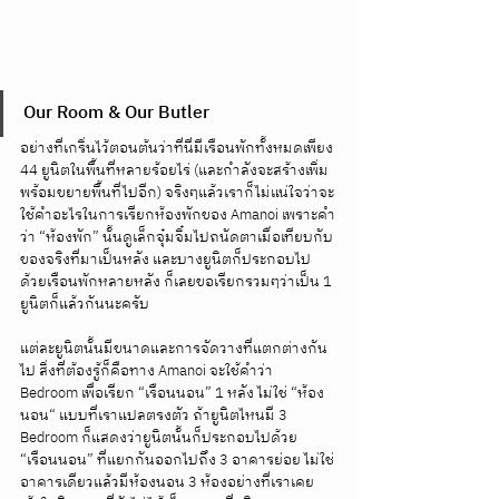
Our Room & Our Butler
อย่างที่เกริ่นไว้ตอนต้นว่าที่นี่มีเรือนพักทั้งหมดเพียง 
44 ยูนิตในพื้นที่หลายร้อยไร่ (และกำลังจะสร้างเพิ่ม
พร้อมขยายพื้นที่ไปอีก) จริงๆแล้วเราก็ไม่แน่ใจว่าจะ
ใช้คำอะไรในการเรียกห้องพักของ Amanoi เพราะคำ
ว่า “ห้องพัก” นั้นดูเล็กจุ๋มจิ๋มไปถนัดตาเมื่อเทียบกับ
ของจริงที่มาเป็นหลัง และบางยูนิตก็ประกอบไป
ด้วยเรือนพักหลายหลัง ก็เลยขอเรียกรวมๆว่าเป็น 1 
ยูนิตก็แล้วกันนะครับ 
แต่ละยูนิตนั้นมีขนาดและการจัดวางที่แตกต่างกัน
ไป สิ่งที่ต้องรู้ก็คือทาง Amanoi จะใช้คำว่า 
Bedroom เพื่อเรียก “เรือนนอน” 1 หลัง ไม่ใช่ “ห้อง
นอน“ แบบที่เราแปลตรงตัว ถ้ายูนิตไหนมี 3 
Bedroom ก็แสดงว่ายูนิตนั้นก็ประกอบไปด้วย 
“เรือนนอน” ที่แยกกันออกไปถึง 3 อาคารย่อย ไม่ใช่
อาคารเดียวแล้วมีห้องนอน 3 ห้องอย่างที่เราเคย