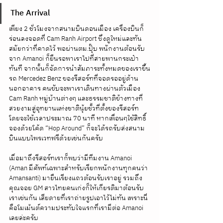
The Arrival
เพียง 2 ชั่วโมงจากสนามบินดอนเมือง เครื่องบินก็
ร่อนลงจอดที่ Cam Ranh Airport ซึ่งดูใหม่และทัน
สมัยกว่าที่คาดไว้ พอผ่านตม.ปุ๊บ พนักงานต้อนรับ
จาก Amanoi ก็ยืนรอพาเราไปที่สายพานกระเป๋า
ทันที จากนั้นก็จัดการนำสัมภาระทั้งหมดของเราขึ้น
รถ Mercedez Benz ของรีสอร์ทที่จอดรออยู่ด้าน
นอกอาคาร คนขับจะพาเราเดินทางผ่านตัวเมือง 
Cam Ranh หมู่บ้านต่างๆ และธรรมชาติข้างทางที่
สวยงามสู่อุทยานแห่งชาตินุ้ยชั้วที่ตั้งของรีสอร์ท 
โดยจะใช้เวลาประมาณ 70 นาที หากเพื่อนๆใช้สิทธิ์
จองด้วยโค้ด “Hop Around” ก็จะได้รถรับส่งสนาม
บินแบบไพรเวทฟรีด้วยเช่นกันครับ
เมื่อมาถึงรีสอร์ทเราก็พบว่ามีทีมงาน Amanoi 
(Aman มีศัพท์เฉพาะสำหรับเรียกพนักงานทุกคนว่า 
Amansanti) มายืนเรียงแถวต้อนรับเราอยู่ รวมถึง
คุณจอย GM สาวไทยคนเก่งก็ให้เกียรติมาต้อนรับ
เราเช่นกัน เสียดายที่เราถ่ายรูปเอาไว้ไม่ทัน เพราะนี่
คือโมเม้นต์ความประทับใจแรกที่เรามีต่อ Amanoi 
เลยล่ะครับ