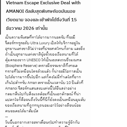
Vietnam Escape Exclusive Deal with 
AMANOI ดีลลับสุดพิเศษกับอมันนอย 
เวียดนาม จองและเข้าพักได้ถึงวันที่ 15 
ธันวาคม 2026 เท่านั้น
เป็นความพิเศษที่หาได้ยากมากนะครับ ที่จะมี
รีสอร์ทหรูระดับ Ultra Luxury เปิดให้บริการอยู่ใน
อุทยานแห่งชาติไม่ว่าจะที่ประเทศไหนก็ตาม และยิ่ง
ถ้าเป็นอุทยานแห่งชาตินุ้ยชั้วของเวียดนามที่ได้
คุ้มครองจาก UNESCO ให้เป็นเขตสงวนชีวมณฑล 
(Biosphere Reserve) เพราะมีธรรมชาติกึ่งทะเล
ทรายที่ไม่เหมือนใครด้วยแล้ว ก็น่าจะมีโอกาสเป็น
ไปได้ยากมากขึ้นไปอีก แต่ก็คงไม่มีทำเลใดที่ยาก
เกินไปสำหรับ Aman เพราะเป็นเวลานับ 10 ปีแล้วที่ 
Amanoi รีสอร์ทแสนสงบแห่งนี้ได้ยืนสง่าอย่าง
กลมกลืนไปกับสิ่งแวดล้อมที่เป็นเอกลักษณ์ ที่น่า
แปลกใจก็คือจนถึงวันนี้ที่นี่ก็ยังคงเป็นเหมือนมุมลับ
ของเวียดนามที่ถูกทนุถนอมเอาไว้อย่างดีจนน้อย
คนจะเคยได้มาสัมผัส 
—
วันนี้นอกจากเราจะพาเพื่อนๆไปทำความรู้จักกับ