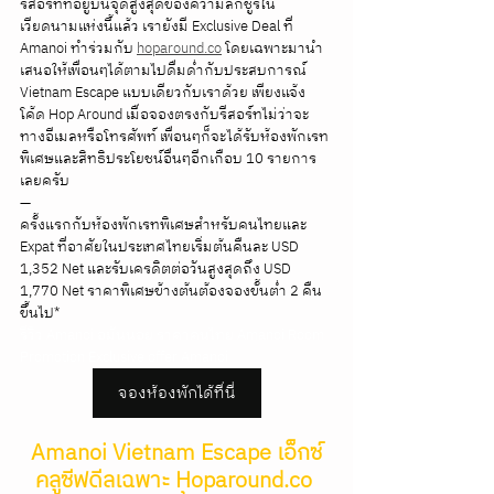
รีสอร์ทที่อยู่บนจุดสูงสุดของความลักชูรี่ใน
เวียดนามแห่งนี้แล้ว เรายังมี Exclusive Deal ที่ 
Amanoi ทำร่วมกับ 
hoparound.co
 โดยเฉพาะมานำ
เสนอให้เพื่อนๆได้ตามไปดื่มด่ำกับประสบการณ์ 
Vietnam Escape แบบเดียวกับเราด้วย เพียงแจ้ง
โค้ด Hop Around เมื่อจองตรงกับรีสอร์ทไม่ว่าจะ
ทางอีเมลหรือโทรศัพท์ เพื่อนๆก็จะได้รับห้องพักเรท
พิเศษและสิทธิประโยชน์อื่นๆอีกเกือบ 10 รายการ
เลยครับ 
—
ครั้งแรกกับห้องพักเรทพิเศษสำหรับคนไทยและ 
Expat ที่อาศัยในประเทศไทยเริ่มต้นคืนละ USD 
1,352 Net และรับเครดิตต่อวันสูงสุดถึง USD 
1,770 Net ราคาพิเศษข้างต้นต้องจองขั้นต่ำ 2 คืน
ขึ้นไป*
รีวิว Amanoi อมันนอย ราคาคนไทย Amanoi Room 
Promotion Exclusive offer Amanoi
จองห้องพักได้ที่นี่
Amanoi Vietnam Escape เอ็กซ์
คลูซีฟดีลเฉพาะ Hoparound.co 