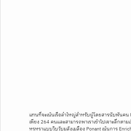
แทนที่จะเน้นเรือลำใหญ่สำหรับผู้โดยสารนับพันคน P
เพียง 264 คนและสามารถพาเราเข้าไปเจาะลึกตามเมือง
หรูหราแบบวิบวับมลังเมลือง Ponant เน้นการ Enrich