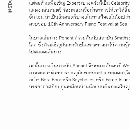
แต่ละด้านเพื่อเชิญ Expert (บางครั้งก็เป็น Celeb
แสดง เล่นดนตรี ร้องเพลงหรือทำอาหารให้เราได้ลิ
อีก เช่น ถ้าเป็นธีมดนตรีบางเส้นทางก็จะเน้นโอเปร่า
ครบรอบ 10th Anniversary Piano Festival at Sea
ในบางเส้นทาง Ponant ก็ร่วมกันกับสถาบัน Smithsoni
โลก ซึ่งก็จะเชิญภัณฑารักษ์เฉพาะทางมาให้ความรู้
ไปตลอดเส้นทาง
ฉะนั้นการเดินทางกับ Ponant จึงเหมาะกับคนที่ Wel
อาจจะพ่วงด้วยการผจญภัยพอหอมปากหอมคอ (โดยเฉ
อย่าง Bora Bora หรือ Seychelles หรือ Faroe Isla
บรรยากาศที่อบอุ่นเหมือนบ้านน้อยบนผืนทะเลใหญ่ แล