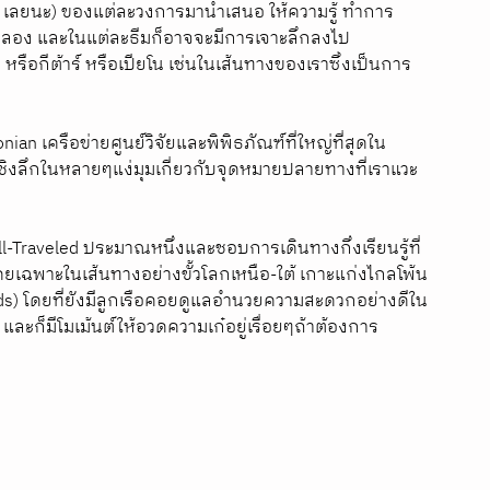
rity เลยนะ) ของแต่ละวงการมานำเสนอ ให้ความรู้ ทำการ
้มลอง และในแต่ละธีมก็อาจจะมีการเจาะลึกลงไป
 หรือกีต้าร์ หรือเปียโน เช่นในเส้นทางของเราซึ่งเป็นการ
an เครือข่ายศูนย์วิจัยและพิพิธภัณฑ์ที่ใหญ่ที่สุดใน
เชิงลึกในหลายๆแง่มุมเกี่ยวกับจุดหมายปลายทางที่เราแวะ
l-Traveled ประมาณหนึ่งและชอบการเดินทางกึ่งเรียนรู้ที่
พาะในเส้นทางอย่างขั้วโลกเหนือ-ใต้ เกาะแก่งไกลโพ้น
nds) โดยที่ยังมีลูกเรือคอยดูแลอำนวยความสะดวกอย่างดีใน
ะก็มีโมเม้นต์ให้อวดความเก๋อยู่เรื่อยๆถ้าต้องการ