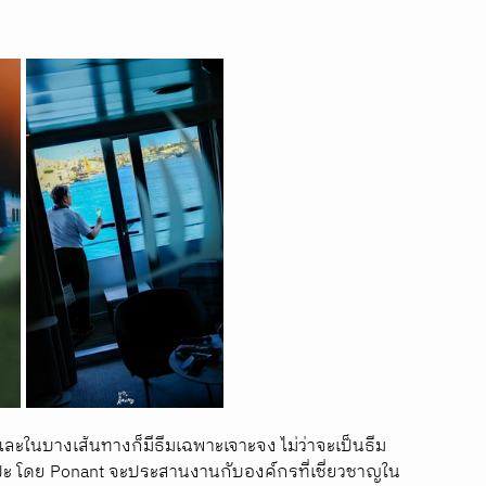
และในบางเส้นทางก็มีธีมเฉพาะเจาะจง ไม่ว่าจะเป็นธีม
ลปะ โดย Ponant จะประสานงานกับองค์กรที่เชี่ยวชาญใน