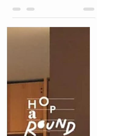
27 พ.ค.
ยาว 2 นาที
The Ritz-Carlton, Koh Samui เดอะ ริทซ์-
คาร์ลตัน เกาะสมุยนิยามความลักชูรีจาก
แบรนด์ระดับตำนานในอ่าวส่วนตัวบน
เกาะสมุย
รีวิวประสบการณ์เข้าพักใน Ultimate Pool Villa ที่
The Ritz-Carlton, Koh Samui หากจะพูดถึง
แบรนด์โรงแรมที่เป็นไอคอนิกและเป็น
บรรทัดฐานของคำว่า Ultra-luxury hospitality
ทั่วโลก ชื่อของ The Ritz-Carlton ย่อมเป็นคำตอบ
แรกในใจของนักเดินทางเสมอ ประวัติศาสตร์ของ
แบรนด์นี้ย้อนกลับไปได้ไกลถึงช่วงปลายศตวรรษ
ที่ 19 โดยมีจุดเริ่มต้นจากวิสัยทัศน์ของ César
Ritz ชายชาวสวิสผู้ได้รับฉายาว่าเป็น "ราชาแห่ง
คนทำโรงแรม และคนทำโรงแรมของพระราชา"
เค้าคือผู้ปฏิวัติวงการด้วยการนำความประณีต
ขั้นสุดและการบริการ