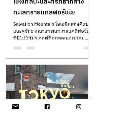
ธรรมชาติ และวิถีชีวิตของชุมชนที่หลอม
รวมเข้ากับศิลปะได้อย่างน่าประทับใจ
พร้อมข้อมูลการเดินทาง สถานที่น่าสนใจ
และเหตุผลที่ทำให้ Teshima เป็นหนึ่งใน
เกาะที่เราอยากกลับไปเยือนอีกครั้ง รีวิว
ญี่ปุ่น
hoparound.co
22 ชั่วโมงที่ผ่านมา
ยาว 1 นาที
Salvation Mountain โอเอซิส
แห่งศิลปะและศรัทธากลาง
ทะเลทรายแคลิฟอร์เนีย
Salvation Mountain โอเอซิสแห่งศิลปะ
และศรัทธากลางทะเลทรายแคลิฟอร์เนีย
ที่นี่ไม่ใช่โปรเจกต์ที่ถูกออกแบบโดย
สถาปนิกชื่อดัง หรือได้รับการระดมทุน