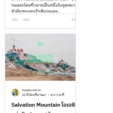
hoparound.co
17 ชั่วโมงที่ผ่านมา
ยาว 2 นาที
Teshima เที่ยวเกาะเทชิมะ
เกาะสวรรค์ของเหล่าคนรัก
ศิลปะ
สำรวจ Teshima (เทชิมะ) เกาะเล็ก ๆ ใน
ทะเลเซโตะที่กลายเป็นหนึ่งในจุดหมาย
สำคัญของคนรักศิลปะและ
สถาปัตยกรรมในญี่ปุ่น จาก Teshima
Art Museum ผลงานระดับมาสเตอร์พีซ
ของ Ryue Nishizawa และ Rei Naito ไป
จนถึงงานศิลปะร่วมสมัยที่กระจายตัวอยู่
ทั่วเกาะ พาเดินทางผ่านภูมิทัศน์