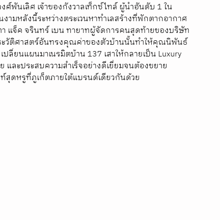
ศ์พันเลิศ เจ้าของกังวาลเท็กซ์ไทล์ ผู้นำอันดับ 1 ใน
นงามหลังนี้ระหว่างตระเวนหาทำเลสร้างที่พักตากอากาศ
ณตา แจ็ค จรินทร์ เบน ทายาทผู้จัดการคนสุดท้ายของบริษัท 
ัติศาสตร์อันทรงคุณค่าของตัวบ้านนั้นทำให้คุณนิพันธ์
จึงเปลี่ยนแผนมาเนรมิตบ้าน 137 เสาให้กลายเป็น Luxury 
ศไทย และประสบความสำเร็จอย่างดีเยี่ยมจนต้องขยาย
สุดหรูที่ภูเก็ตภายใต้แบรนด์เดียวกันด้วย