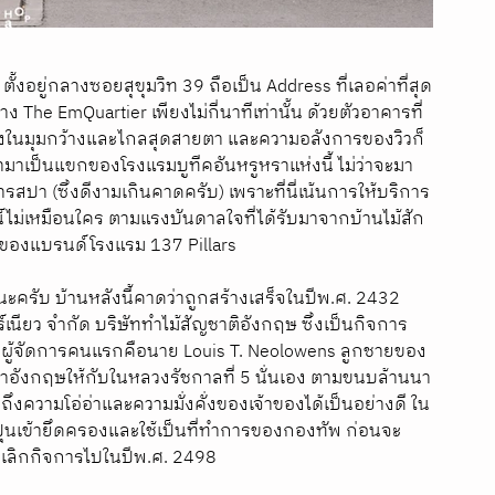
้งอยู่กลางซอยสุขุมวิท 39 ถือเป็น Address ที่เลอค่าที่สุด
าง The EmQuartier เพียงไม่กี่นาทีเท่านั้น ด้วยตัวอาคารที่
ทั้งในมุมกว้างและไกลสุดสายตา และความอลังการของวิวก็
ข้ามาเป็นแขกของโรงแรมบูทีคอันหรูหราแห่งนี้ ไม่ว่าจะมา
ปา (ซึ่งดีงามเกินคาดครับ) เพราะที่นี่เน้นการให้บริการ
ไม่เหมือนใคร ตามแรงบันดาลใจที่ได้รับมาจากบ้านไม้สัก
ิดของแบรนด์โรงแรม 137 Pillars 
ครับ บ้านหลังนี้คาดว่าถูกสร้างเสร็จในปีพ.ศ. 2432 
์เนียว จำกัด บริษัททำไม้สัญชาติอังกฤษ ซึ่งเป็นกิจการ
ยมีผู้จัดการคนแรกคือนาย Louis T. Neolowens ลูกชายของ
อังกฤษให้กับในหลวงรัชกาลที่ 5 นั่นเอง ตามขนบล้านนา
ถึงความโอ่อ่าและความมั่งคั่งของเจ้าของได้เป็นอย่างดี ใน
ี่ปุ่นเข้ายึดครองและใช้เป็นที่ทำการของกองทัพ ก่อนจะ
งเลิกกิจการไปในปีพ.ศ. 2498 