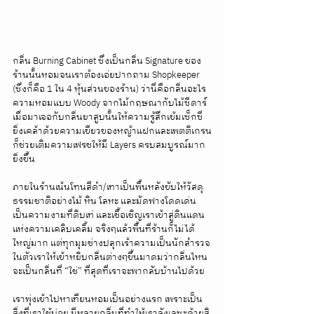
กลิ่น Burning Cabinet ซึ่งเป็นกลิ่น Signature ของ
ร้านนั้นหอมจนเราต้องเอ่ยปากถาม Shopkeeper 
(ซึ่งก็คือ 1 ใน 4 หุ้นส่วนของร้าน) ว่านี่คือกลิ่นอะไร 
ความหอมแบบ Woody จากไม้กฤษณากับไม้ซีดาร์ 
เมื่อมาเจอกับกลิ่นยาสูบนั้นให้ความรู้สึกเข้มเซ็กซี่ 
ยิ่งเคล้าด้วยความเขียวของหญ้าแฝกและเพตติเกรน
ก็ช่วยเติมความเฟรชให้มี Layers ครบสมบูรณ์มาก
ยิ่งขึ้น
ภายในร้านเน้นโทนสีดำ/เทาเป็นพื้นหลังขับให้วัสดุ
ธรรมชาติอย่างไม้ หิน โลหะ และมัดฟางโดดเด่น 
เป็นความงามที่ดิบเท่ และเชื้อเชิญเราเข้าสู่ดินแดน
แห่งความเคลิบเคลิ้ม จริงๆแล้วพื้นที่ร้านก็ไม่ได้
ใหญ่มาก แต่ทุกมุมช่างปลุกเร้าความเป็นนักสำรวจ
ในตัวเราให้เข้าหยิบกลิ่นต่างๆขึ้นมาดมว่ากลิ่นไหน
จะเป็นกลิ่นที่ “ใช่” ที่สุดที่เราจะพากลับบ้านไปด้วย 
เราพุ่งเข้าไปหาเทียนหอมเป็นอย่างแรก เพราะเป็น
สิ่งที่เราใช้บ่อย มีหลายกลิ่นที่ทำให้เราลังเลซะด้วยสิ 