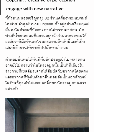
Copenn. : Creative of perception 
engage with new narrative
ที่หัวถนนซอยเจริญกรุง 82 ร้านเครื่องหอมแบรนด์
ไทยใหม่ล่าสุดในนาม Copenn. ตั้งอยู่อย่างเงียบๆแต่
มั่นคงในตัวตนที่ชัดเจน หากไม่ทราบมาก่อน  มัด
ฟางสีน้ำตาลอ่อนที่แขวนอยู่หน้าร้านอาจจะชวนให้
สงสัยว่านี่คือร้านอะไร และความลึกลับนี้เองที่เป็น
เสน่ห์เย้ายวนให้เราเข้าไปค้นหาคำตอบ
คำตอบนั้นพบได้ทันทีที่ผลักประตูเข้าไป หลายคน
อาจยังไม่ทราบว่าในโพรงจมูกนั้นเป็นที่ที่เดียวใน
ร่างกายที่เซลล์ประสาทได้สัมผัสกับอากาศโดยตรง 
และอากาศที่ฟุ้งไปด้วยกลิ่นหอมอันเป็นเอกลักษณ์
ในร้านก็พุ่งเข้าไปเตะซอกลึกของโพรงจมูกของเรา
อย่างจัง 