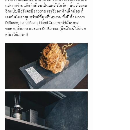
แต่ทางร้านแจ้งว่าเทียนเป็นแค่ตัวโชว์เท่านั้น ต้องรอ
อีกแป๊บนึงจึงจะมีวางขาย เราจึงอกหักเล็กน้อย ก็
เลยหันไปล่าขุมทรัพย์ที่มุมอื่นๆแทน ซึ่งมีทั้ง Room 
Diffuser, Hand Soap, Hand Cream, นำ้มันหอม
ระเหย, กำยาน และเตา Oil Burner (ซึ่งดีไซน์ได้สวย
เท่น่าใช้มากๆ)