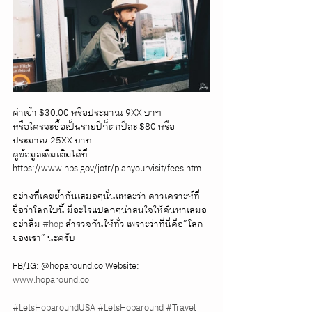
ค่าเข้า $30.00 หรือประมาณ 9XX บาท
หรือใครจะซื้อเป็นรายปีก็ตกปีละ $80 หรือ
ประมาณ 25XX บาท
ดูข้อมูลเพิ่มเติมได้ที่ 
https://www.nps.gov/jotr/planyourvisit/fees.htm
อย่างที่เคยย้ำกันเสมอๆนั่นแหละว่า ดาวเคราะห์ที่
ชื่อว่าโลกใบนี้ มีอะไรแปลกๆน่าสนใจให้ค้นหาเสมอ 
อย่าลืม 
#hop
 สำรวจกันให้ทั่ว เพราะว่าที่นี่คือ”โลก
ของเรา” นะครับ
FB/IG: @hoparound.co Website: 
www.hoparound.co
#LetsHoparoundUSA
#LetsHoparound
#Travel