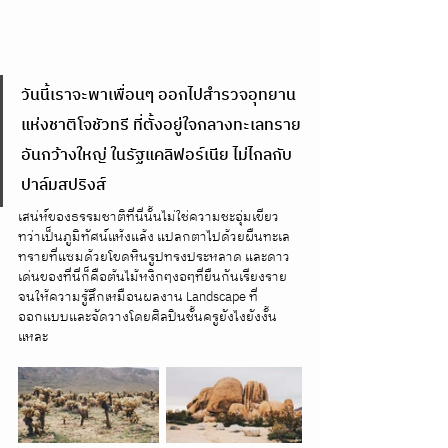
วันนี้เราจะพาเพื่อนๆ ออกไปสำรวจอุทยาน
แห่งชาติโจชัวทรี ที่ตั้งอยู่ใจกลางทะเลทราย
อันกว้างใหญ่ ในรัฐแคลิฟอร์เนีย ไม่ไกลกับ
ปาล์มสปริงส์ 
เสน่ห์ของธรรมชาติที่นี่นั้นไม่ใช่ความชะอุ่มเขียว 
ทว่าเป็นภูมิทัศน์แห้งแล้ง แปลกตาไปด้วยผืนทะเล
ทรายที่แซมด้วยโขดหินรูปทรงประหลาด และดาว
เด่นของที่นี่ก็คือต้นไม้หงิกๆงอๆที่ยืนกันเรียงราย
จนให้ความรู้สึกเหมือนผลงาน Landscape ที่
ออกแบบและจัดวางโดยศิลปินชั้นครูยังไงยังงั้น
แหละ