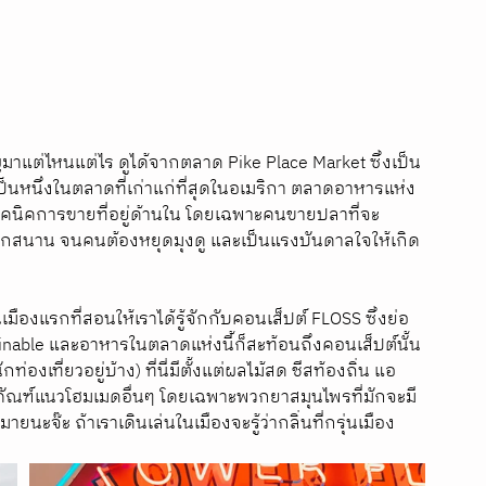
ิญมาแต่ไหนแต่ไร ดูได้จากตลาด Pike Place Market ซึ่งเป็น 
เป็นหนึ่งในตลาดที่เก่าแก่ที่สุดในอเมริกา ตลาดอาหารแห่ง
เทคนิคการขายที่อยู่ด้านใน โดยเฉพาะคนขายปลาที่จะ
ุกสนาน จนคนต้องหยุดมุงดู และเป็นแรงบันดาลใจให้เกิด
ป็นเมืองแรกที่สอนให้เราได้รู้จักกับคอนเส็ปต์ FLOSS ซึ่งย่อ
ainable และอาหารในตลาดแห่งนี้ก็สะท้อนถึงคอนเส็ปต์นั้น
งเที่ยวอยู่บ้าง) ที่นี่มีตั้งแต่ผลไม้สด ชีสท้องถิ่น แอ
ตภัณฑ์แนวโฮมเมดอื่นๆ โดยเฉพาะพวกยาสมุนไพรที่มักจะมี
ะจ๊ะ ถ้าเราเดินเล่นในเมืองจะรู้ว่ากลิ่นที่กรุ่นเมือง 