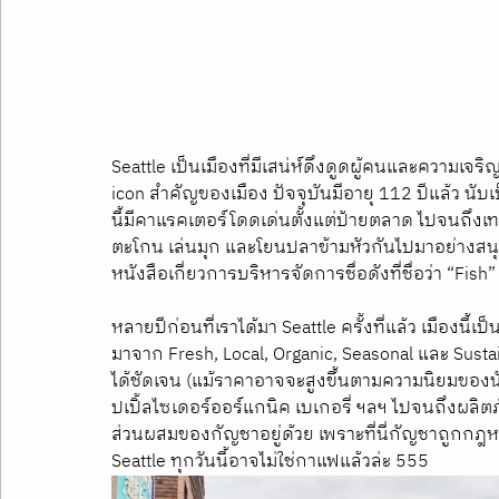
Seattle เป็นเมืองที่มีเสน่ห์ดึงดูดผู้คนและความเจร
icon สำคัญของเมือง ปัจจุบันมีอายุ 112 ปีแล้ว นับ
นี้มีคาแรคเตอร์โดดเด่นตั้งแต่ป้ายตลาด ไปจนถึง
ตะโกน เล่นมุก และโยนปลาข้ามหัวกันไปมาอย่างสน
หนังสือเกี่ยวการบริหารจัดการชื่อดังที่ชื่อว่า “Fish”
หลายปีก่อนที่เราได้มา Seattle ครั้งที่แล้ว เมืองนี้เ
มาจาก Fresh, Local, Organic, Seasonal และ Sust
ได้ชัดเจน (แม้ราคาอาจจะสูงขึ้นตามความนิยมของนักท่อ
ปเปิ้ลไซเดอร์ออร์แกนิค เบเกอรี่ ฯลฯ ไปจนถึงผลิ
ส่วนผสมของกัญชาอยู่ด้วย เพราะที่นี่กัญชาถูกกฎหมายน
Seattle ทุกวันนี้อาจไม่ใช่กาแฟแล้วล่ะ 555