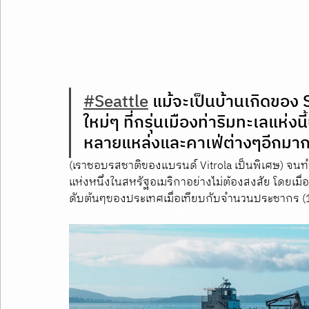
#Seattle
 แม้จะเป็นบ้านเกิดของ
ใหม่ๆ ที่กรุ่นเมืองท่าริมทะเลแห่งน
หลายแหล่งและคาเฟ่ต่างๆอีกมากมายท
(เราชอบรสชาติของแบรนด์ Vitrola เป็นพิเศษ) จนทำให
แห่งหนึ่งในสหรัฐอเมริกาอย่างไม่ต้องสงสัย โดยเมื่
ดับต้นๆของประเทศเมื่อเทียบกับจำนวนประชากร 
รีวิว Seattle ซีแอตเทิล เที่ยวซีแอตเทิล รีวิวอเมริกา