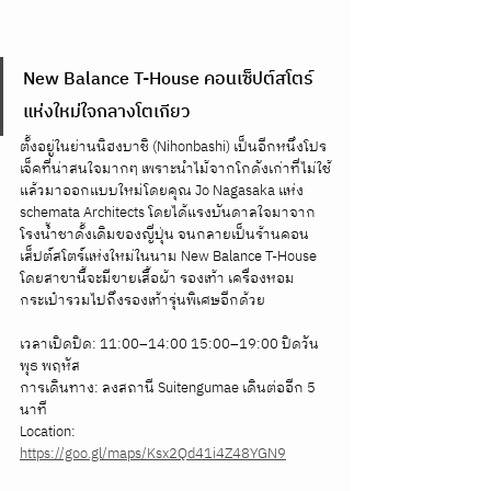
New Balance T-House คอนเซ็ปต์สโตร์
แห่งใหม่ใจกลางโตเกียว
ตั้งอยู่ในย่านนิฮงบาชิ (Nihonbashi) เป็นอีกหนึ่งโปร
เจ็คที่น่าสนใจมากๆ เพราะนำไม้จากโกดังเก่าที่ไม่ใช้
แล้วมาออกแบบใหม่โดยคุณ Jo Nagasaka แห่ง 
schemata Architects โดยได้แรงบันดาลใจมาจาก
โรงน้ำชาดั้งเดิมของญี่ปุ่น จนกลายเป็นร้านคอน
เส็ปต์สโตร์แห่งใหม่ในนาม New Balance T-House 
โดยสาขานี้จะมีขายเสื้อผ้า รองเท้า เครื่องหอม 
กระเป๋ารวมไปถึงรองเท้ารุ่นพิเศษอีกด้วย
เวลาเปิดปิด: 11:00–14:00 15:00–19:00 ปิดวัน 
พุธ พฤหัส
การเดินทาง: ลงสถานี Suitengumae เดินต่ออีก 5 
นาที
Location: 
https://goo.gl/maps/Ksx2Qd41i4Z48YGN9