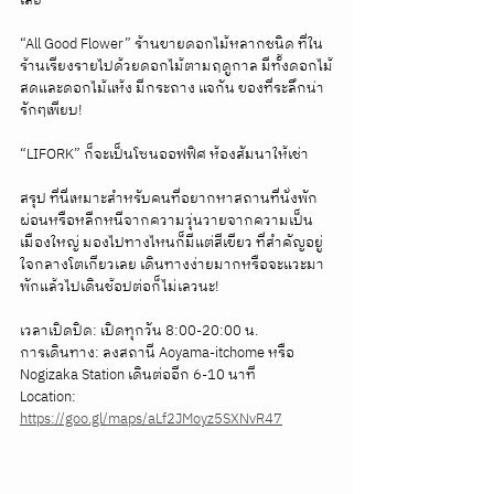
“All Good Flower” ร้านขายดอกไม้หลากชนิด ที่ใน
ร้านเรียงรายไปด้วยดอกไม้ตามฤดูกาล มีทั้งดอกไม้
สดและดอกไม้แห้ง มีกระถาง แจกัน ของที่ระลึกน่า
รักๆเพียบ! 
“LIFORK” ก็จะเป็นโซนออฟฟิศ ห้องสัมนาให้เช่า 
สรุป ที่นี่เหมาะสำหรับคนที่อยากหาสถานที่นั่งพัก
ผ่อนหรือหลีกหนีจากความวุ่นวายจากความเป็น
เมืองใหญ่ มองไปทางไหนก็มีแต่สีเขียว ที่สำคัญอยู่
ใจกลางโตเกียวเลย เดินทางง่ายมากหรือจะแวะมา
พักแล้วไปเดินช้อปต่อก็ไม่เลวนะ!
เวลาเปิดปิด: เปิดทุกวัน 8:00-20:00 น.
การเดินทาง: ลงสถานี Aoyama-itchome หรือ 
Nogizaka Station เดินต่ออีก 6-10 นาที
Location: 
https://goo.gl/maps/aLf2JMoyz5SXNvR47