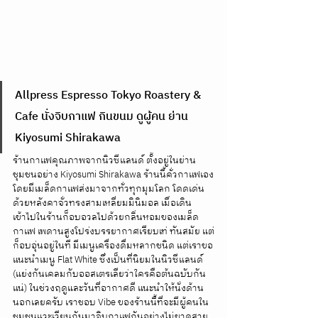
Allpress Espresso Tokyo Roastery & 
Cafe นั่งจิบกาแฟ กินขนม ดูผู้คน ย่าน 
Kiyosumi Shirakawa
ร้านกาแฟคุณภาพจากนิวซีแลนด์ ตั้งอยู่ในย่าน
ชุมชนอย่าง Kiyosumi Shirakawa ร้านนี้คั่วกาแฟเอง
โดยมีเมล็ดกาแฟส่งมาจากทั่วทุกมุมโลก โดดเด่น
ด้วยหลังคาจั่วทรงสามเหลี่ยมมินิมอล เมื่อเดิน
เข้าไปในร้านก็อบอวลไปด้วยกลิ่นหอมของเมล็ด
กาแฟ เพดานสูงโปร่งบรรยากาศเรียบเท่ ทันสมัย แต่
ก็อบอุ่นอยู่ในที มีเมนูเครื่องดื่มหลากชนิด แต่เราขอ
แนะนำเมนู Flat White ซึ่งเป็นที่นิยมในนิวซีแลนด์ 
(แย่งกันเคลมกับออสเตรเลียว่าใครคือต้นฉบับกัน
แน่) ในช่วงฤดูและวันที่อากาศดี แนะนำให้นั่งด้าน
นอกเลยครับ เราชอบ Vibe ของร้านนี้ที่จะมีผู้คนใน
ชุมชนแวะเวียนกันมาจิบกาแฟกันอย่างไม่ขาดสาย