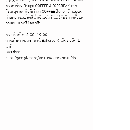
เจอกับร้าน Bridge COFFEE & ICECREAM เลย 
สังเกตุง่ายๆคือมีคำว่า COFFEE สีขาวๆ ติดอยู่บน
กำแพงกระเบื้องสีน้ำเงินเข้ม ที่นี่มีให้บริการตั้งแต่ 
กาแฟ เบเกอรี่ ไอศกรีม 
เวลาเปิดปิด: 8:00–19:00
การเดินทาง: ลงสถานี Bakurochō เดินต่ออีก 1 
นาที
Location: 
https://goo.gl/maps/VMRTsX9ssWzmJHfd8