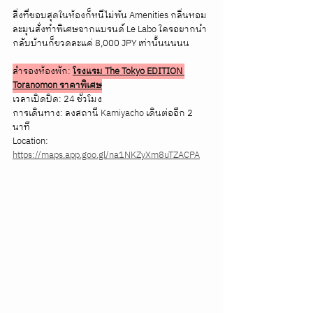
สิ่งที่ชอบสุดในห้องก็หนีไม่พ้น Amenities กลิ่นหอม
ละมุนสั่งทำพิเศษจากแบรนด์ Le Labo ใครอยากนำ
กลับบ้านก็ขวดละแค่ 8,000 JPY เท่านั้นนนนน
สำรองห้องพัก: 
โรงแรม The Tokyo EDITION 
Toranomon ราคาพิเศษ
เวลาเปิดปิด: 24 ชั่วโมง
การเดินทาง: ลงสถานี 
Kamiyacho
 เดินต่ออีก 2 
นาที
Location: 
https://maps.app.goo.gl/na1NKZyXm8uTZACPA