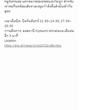
หมูนิดหน่อย แต่กลมกล่อมอร่อยบอกไม่ถูก สำหรับ
เราพอกินพร้อมเส้นราเมงนุ่มกำลังดีแล้วมันเข้ากัน
สุดๆ
เวลาเปิดปิด: ปิดวันจันทร์ 11:30–14:30, 17:30–
20:30
การเดินทาง: ลงสถานี Kiyosumi-shirakawa เดินต่อ
อีก 3 นาที
Location: 
https://goo.gl/maps/oXcb2QJJzydEcySc6