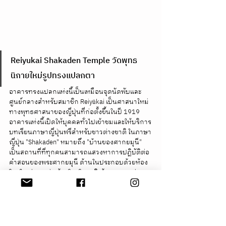
Reiyukai Shakaden Temple วัดพุทธ
นิกายใหม่รูปทรงแปลกตา
อาคารทรงแปลกแห่งนี้เป็นเหมือนจุดนัดพับและ
ศูนย์กลางสำหรับสมาชิก Reiyūkai เป็นศาสนาใหม่
ทางพุทธศาสนาของญี่ปุ่นที่ก่อตั้งขึ้นในปี 1919 
อาคารแห่งนี้เปิดให้บุคคลทั่วไปเข้าชมและให้บริการ
บทเรียนภาษาญี่ปุ่นฟรีสำหรับชาวต่างชาติ ในภาษา
ญี่ปุ่น "Shakaden" หมายถึง "บ้านของศากยมุนี" 
เป็นสถานที่ที่ทุกคนสามารถแสวงหาการปฏิบัติต่อ
คำสอนของพระศากยมุนี ด้านในประกอบด้วยห้อง
โถงใหญ่ พลาซ่า ห้องโถงโคทานิ ห้องประชุมต่างๆ 
โรงอาหาร ห้องดูแลเด็ก และห้องพยาบาล อาคาร
แห่งนี้สร้างขึ้นเสร็จเมื่อปี 1975
เวลาเปิดปิด: ทุกวัน 6:00-17:00 น. 
การเดินทาง: ลงสถานี Kamiyacho เดินต่ออีก 5 