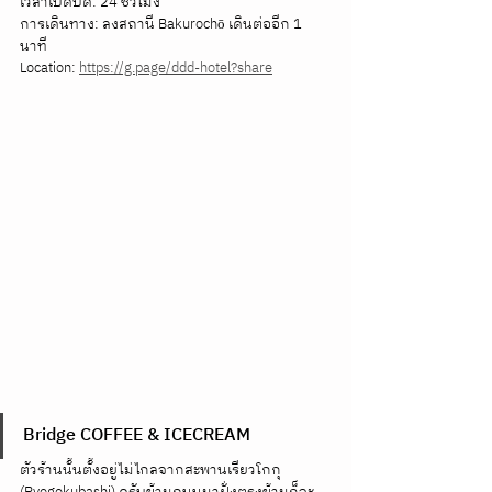
เวลาเปิดปิด: 24 ชั่วโมง
การเดินทาง: ลงสถานี Bakurochō เดินต่ออีก 1 
นาที
Location: 
https://g.page/ddd-hotel?share
Bridge COFFEE & ICECREAM
ตัวร้านนั้นตั้งอยู่ไม่ไกลจากสะพานเรียวโกกุ 
(Ryogokubashi) ครับข้ามถนนมาฝั่งตรงข้ามก็จะ