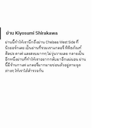
ย่าน Kiyosumi Shirakawa
ย่านนี้ทำให้เรานึกถึงย่าน Chelsea West Side ที่
นิวยอร์กเลย เป็นย่านที่รวมเราแกลอรี่ พิพิธภัณฑ์
ศิลปะ คาเฟ่ และสงบมากๆ ไม่วุ่นวายเลย กลายเป็น
อีกหนึ่งย่านที่ทำให้เราอยากกลับมาอีกแน่นอน ย่าน
นี้มีร้านกาแฟ แกลอรี่มากมายซ่อนตัวอยู่ตามจุด
ต่างๆ ให้เราได้สำรวจกัน