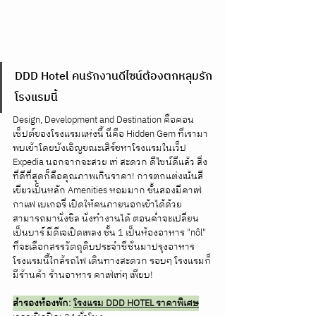
DDD Hotel คนรักงานดีไซน์ต้องตกหลุมรัก
โรงแรมนี้
Design, Development and Destination คือคอน
เซ็ปต์ของโรงแรมแห่งนี้ นี่คือ Hidden Gem ที่เรามา
พบเข้าโดยบังเอิญขณะเสิร์ชหาโรงแรมในเว็ป 
Expedia นอกจากจะสวย เท่ สะดวก ดีไซน์ดีแล้ว สิ่ง
ที่ดีที่สุดก็คือคุณภาพเกินราคา! การตกแต่งเน้นสี
เขียวเป็นหลัก Amenities หอมมาก ชั้นสองมีคาเฟ่ 
กาแฟ เบเกอรี่ เปิดให้คนภายนอกเข้าได้ด้วย 
สามารถมานั่งชิล นั่งทำงานได้ ตอนค่ำจะเปลี่ยน
เป็นบาร์ มีดีเจเปิดเพลง ชั้น 1 เป็นห้องอาหาร "nôl" 
ที่จะเลือกสรรวัตถุดิบประจำซีซั่นมาปรุงอาหาร 
โรงแรมนี้ใกล้รถไฟ เดินทางสะดวก รอบๆ โรงแรมก็
มีร้านค้า ร้านอาหาร คาเฟ่เท่ๆ เพียบ!
สำรองห้องพัก: 
โรงแรม DDD HOTEL ราคาพิเศษ