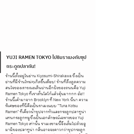
YUJI RAMEN TOKYO ไปชิมราเมงกับซุป
กระดูกปลากัน!
ร้านนี้ตั้งอยู่ในย่าน Kiyosumi-Shirakawa ซึ่งเป็น
ย่านที่มีร้านใหม่ๆเกิดขึ้นเพียบ! ร้านที่ดึงดูดความ
สนใจของเราขณะเดินผ่านอีกฝั่งของถนนคือ Yuji 
Ramen Tokyo ที่เราเห็นโลโก้แล้วคุ้นมากกก อ้อ!! 
ร้านนี้เค้ามาจาก Brooklyn ที่ New York นี่นา ความ
พิเศษของที่นี่คือเป็นราเมงแบบ “Tuna Kotsu 
Ramen" ที่เคี่ยวน้ำซุปจากหัวและกระดูกปลาทูน่า
แทนกระดูกหมูซึ่งเป็นเอกลักษณ์เฉพาะของ Yuji 
Ramen Tokyo เท่านั้น ราเมงชามนี้จึงเต็มไปด้วยอู
มามิของปลาทูน่า กลิ่นอาจจะคาวกว่าซุปกระดูก