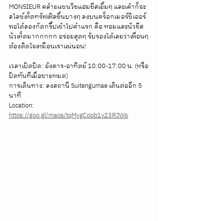
MONSIEUR คล้ายแซนวิชแฮมชีสเยิ้มๆ และเค้าก็จะ
สไลซ์เห็ดทรัฟเฟิลชิ้นบางๆ ลงบนคร็อกเมอร์ซิเออร์ 
พอได้ลองกัดกรึ้ปเข้าไปคำแรก คือ หอมและนัวชีส 
นัวเห็ดมากกกกก อร่อยสุดๆ รับรองได้เลยว่าเพื่อนๆ
ต้องติดใจเหมือนเราแน่นอน!
เวลาเปิดปิด: อังคาร-อาทิตย์ 10:00-17:00 น. (หรือ
ปิดทันทีเมื่อขายหมด)
การเดินทาง: ลงสถานี Suitengumae เดินต่ออีก 5 
นาที
Location: 
https://goo.gl/maps/tqMygCpob1y23RJW6