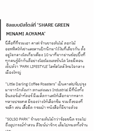
ชิลแบบมีสไตล์ที่ ‘SHARE GREEN 
MINAMI AOYAMA’
นี่คือที่ที่รวมเอา คาเฟ่ ร้านขายต้นไม้ ดอกไม้ 
ออฟฟิศให้เช่าและลานปิกนิกมาไว้ในที่เดียวกัน ตั้ง
อยู่ใจกลางโตเกียวเพียง 10 นาทีจากย่านช้อปปิ้งที่
ทุกคนรู้จักกันดีอย่างโอะโมะเตะซันโด โดยมีคอน
เซ็ปต์ว่า ‘PARK LIFESTYLE’ ไลฟ์สไตล์ใหม่ใจกลาง
เมืองใหญ่
“Little Darling Coffee Roasters” เป็นคาเฟ่ปรับปรุง
มาจากโกดังเก่า ตกแต่งแนว Industrial มีที่นั่งทั้ง
อินดอร์เอ้าท์ดอร์ มีเมล็ดกาแฟให้เลือกจากหลาก
หลายประเทศ มีของว่างให้เลือกชิม รวมถึงของที่
ระลึก เช่น เสื้อยืด กระเป๋า หนังสือก็มีขายด้วย
“SOLSO PARK” ร้านขายต้นไม้กว่าร้อยชนิด รวมไป
ถึงอุปกรณ์ทำสวน ดีไซน์น่ารักๆ เต็มไปหมดทั้งร้าน
เลย