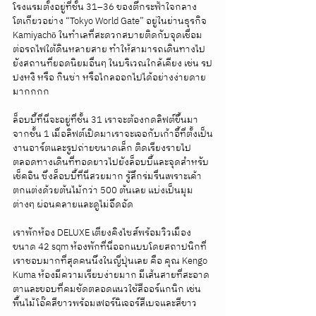
โรงแรมตั้งอยู่ที่ชั้น 31–36 ของตึกระฟ้าใจกลาง
โตเกียวอย่าง “Tokyo World Gate” อยู่ในย่านธุรกิจ 
Kamiyachō ในทำเลที่สะดวกสบายติดกับจุดเชื่อม
ต่อรถไฟใต้ดินหลายสาย ทำให้สามารถเดินทางไป
ยังสถานที่ยอดนิยมอื่นๆ ในบริเวณใกล้เคียง เช่น รป
ปงหงิ หรือ กินซ่า หรือไกลออกไปได้อย่างง่ายดาย
มากกกก
ล็อบบี้ที่นี่จะอยู่ที่ชั้น 31 เราจะต้องกดลิฟต์ขึ้นมา
จากชั้น 1 เมื่อลิฟต์เปิดมาเราจะเจอกับเก้าอี้ที่ตั้งเป็น
งานอาร์ตและรูปถ่ายขนาดเล็ก ติดเรียงรายไป
ตลอดทางเดินที่ทอดยาวไปยังล็อบบี้และจุดสำหรับ
เช็คอิน ซึ่งล็อบบี้ที่นี่สวยมาก รู้สึกร่มรื่นเพราะเค้า
ตกแต่งด้วยต้นไม้กว่า 500 ต้นเลย แบ่งเป็นมุม
ต่างๆ ผ่อนคลายและดูไม่อึดอัด
เราพักห้อง DELUXE เตียงคิงไซส์พร้อมวิวเมือง 
ขนาด 42 sqm ห้องพักที่นี่ออกแบบโดยสถาปนิกที่
เราชอบมากที่สุดคนนึงในญี่ปุ่นเลย คือ คุณ Kengo 
Kuma ห้องมีความเรียบง่ายมาก มีเส้นสายที่สะอาด
ตาและขอบที่คมชัดตลอดแนวใช้สีออร์แกนิก เช่น 
พื้นไม้โอ๊คสีขาวพร้อมเฟอร์นิเจอร์สีเบจและสีขาว