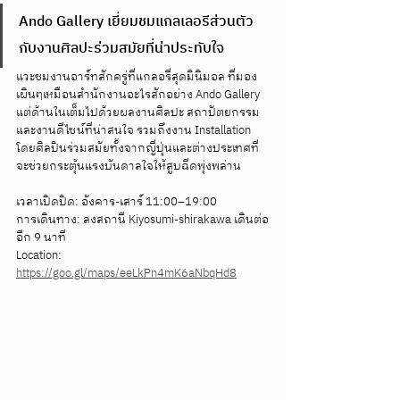
Ando Gallery เยี่ยมชมแกลเลอรีส่วนตัว 
กับงานศิลปะร่วมสมัยที่น่าประทับใจ
แวะชมงานอาร์ทสักครู่ที่แกลอรี่สุดมินิมอล ที่มอง
เผินๆเหมือนสำนักงานอะไรสักอย่าง Ando Gallery 
แต่ด้านในเต็มไปด้วยผลงานศิลปะ สถาปัตยกรรม 
และงานดีไซน์ที่น่าสนใจ รวมถึงงาน Installation 
โดยศิลปินร่วมสมัยทั้งจากญี่ปุ่นและต่างประเทศที่
จะช่วยกระตุ้นแรงบันดาลใจให้สูบฉีดพุ่งพล่าน
เวลาเปิดปิด: อังคาร-เสาร์ 11:00–19:00
การเดินทาง: ลงสถานี Kiyosumi-shirakawa เดินต่อ
อีก 9 นาที
Location: 
https://goo.gl/maps/eeLkPn4mK6aNbqHd8