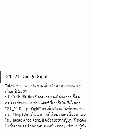
21_21 Design Sight
Tokyo Midtown เป็นย่านเมืองใหม่ที่ถูกพัฒนามา
ตั้งแต่ปี 2007 
หนึ่งในพื้นที่สีเขียวอันงดงามของโครงการ ก็คือ
สวน Midtown Garden และที่นี่เองก็เป็นที่ตั้งของ 
“21_21 Design Sight” มิวเซี่ยมโมเดิร์นที่เราจะพา
คุณ 
#hop
 ไปชมกัน อาคารที่เรียบเท่แห่งนี้ออกแบบ
โดย Tadao Ando สถาปนิคอัจริยะชาวญี่ปุ่นที่โด่งดัง
ไปทั่วโลกและนักออกแบบแฟชั่น Issey Miyake ผู้เพิ่ง