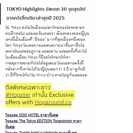
TOKYO Highlights อัพเดท 30 จุดสุดฮิป
จากทริปโตเกียวล่าสุดปี 2025
ใช่, Tokyo คงไม่ใช่เมืองแปลกใหม่ของใครหลายๆ
คนอีกต่อไป แต่ยอมรับเถอะว่า เมืองหลวงของญี่ปุ่น
แห่งนี้เป็นเมืองที่ “มีของ” มากที่สุดเมืองหนึ่งของ
โลก Tokyo ไม่เคยขาดแคลนความน่าตื่นตาตื่นใจ 
เพราะในแต่ละฤดูกาล แต่ละย่าน แต่ละครั้งที่เราได้
ไปเยี่ยมเยือน Tokyo ก็มีอะไรใหม่ๆให้เรา
กระชุ่มกระชวยหัวใจได้อยู่เสมอ โดยเฉพาะครั้งนี้
หลังจากที่เราไม่ได้ไปญี่ปุ่นเลยกว่า 3 ปี มาดูกันซิ
ว่า มีที่ไหนให้น่าไป 
#Hop
 บ้าง ตามไปดูกันเลยยยย
ดีลพิเศษเฉพาะชาว 
#Hopster
 เท่านั้น Exclusive 
offers with 
Hoparound.co
โรงแรม DDD HOTEL ราคาพิเศษ
โรงแรม The Tokyo EDITION Toranomon ราคา
พิเศษ
โรงแรม Toggle hotel suidobashi ราคาพิเศษ