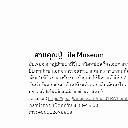
สวนคุณปู่ Life Museum
ขับเลยจากหมู่บ้านผามีขึ้นมานิดหน่อยก็จะเจอคาเฟ่ที
ปั๊บว่าที่ไหน นอกจากวิวจะว้าวมากๆแล้ว กาแฟที่นี่
เติมเต็มชีวิตมากครับ ทางร้านเล่าให้ฟังว่าเค้าใช้เม
ต้นน้ำกันเลยแหละ ถ้าไปถึงแล้วก็อย่าลืมเดินลงไปถ่
มองลงไปเห็นเมืองแม่สายด้านล่างพอดี
Location: 
https://goo.gl/maps/CtrJmetJ1RiVhqm
เวลาทำการ: เปิดทุกวัน 8:30–18:00
โทร: +66612678868