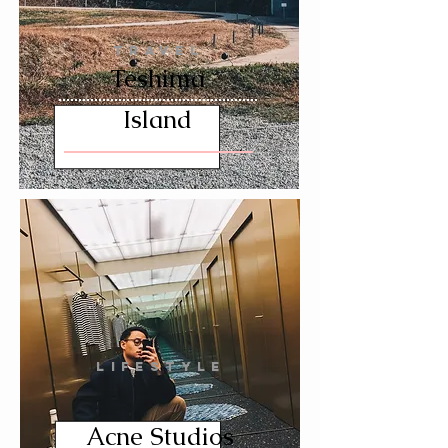
TRAVEL
Teshima
Island
LIFESTYLE
Acne Studios