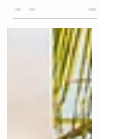
เกาะสมุย
รีวิวโรงแรม Centara Reserve Samui กับการกลับ
มาเยือนครั้งที่สองในห้อง The Reserve Suite ท็อป
เทียร์หนึ่งเดียวที่มาพร้อมระเบียงกว้างจนเรา
อยากนอนอาบแดดรับลมทะเลทุกวัน สัมผัส
‘Reserve Culture’ และกิมมิก Surprise of the
Day พร้อมดื่มด่ำรสชาติอาหารไทยนวัตกรรมที่
ห้องอาหาร Sa-Nga ซึ่งรังสรรค์ความอร่อยอย่าง
วิจิตร นอกจากนี้ยังพาไปสำรวจ Bread Society
และ Gin Run พื้นที่สองบุคลิกที่มีทั้งขนมปังอบ
ใหม่และจินรสเลิศจากทั่วโลก เพื่อนิยาม
สุนทรียภาพแห่งการพักผ่อนเหนือระดับบน
เกาะสมุยในแบบ Modern