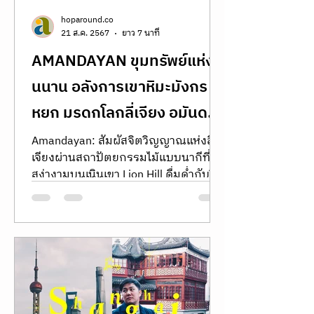
hoparound.co
21 ส.ค. 2567
ยาว 7 นาที
AMANDAYAN ขุมทรัพย์แห่งยู
นนาน อลังการเขาหิมะมังกร
หยก มรดกโลกลี่เจียง อมันดา
ยัน
Amandayan: สัมผัสจิตวิญญาณแห่งลี่
เจียงผ่านสถาปัตยกรรมไม้แบบนากีที่
สง่างามบนเนินเขา Lion Hill ดื่มด่ำกับวิว
หลังคาเมืองเก่าที่ทอดยาวจรดภูเขาหิมะ
มังกรหยก พบกับการพักผ่อนที่ผสม
ผสานประวัติศาสตร์และความร่วมสมัยไว้
ด้วยกันอย่างลงตัวในแบบฉบับของ
Aman Amandayan: Discover the soul
of Lijiang through the lens of
traditional Nakhi architecture. This
sanctuary offers a poetic dialogue