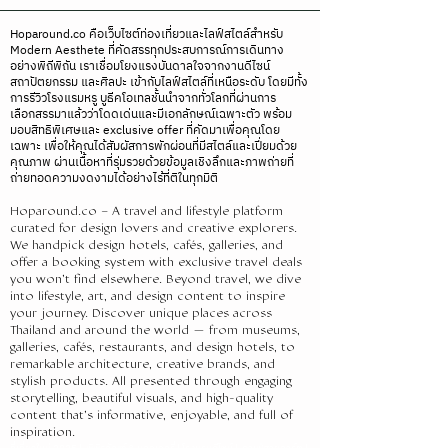
Hoparound.co คือเว็บไซต์ท่องเที่ยวและไลฟ์สไตล์สำหรับ
Modern Aesthete ที่คัดสรรทุกประสบการณ์การเดินทาง
อย่างพิถีพิถัน เราเชื่อมโยงแรงบันดาลใจจากงานดีไซน์
สถาปัตยกรรม และศิลปะ เข้ากับไลฟ์สไตล์ที่เหนือระดับ โดยมีทั้ง
การรีวิวโรงแรมหรู บูธีคโอเทลชั้นนำจากทั่วโลกที่ผ่านการ
เลือกสรรมาแล้วว่าโดดเด่นและมีเอกลักษณ์เฉพาะตัว พร้อม
มอบสิทธิพิเศษและ exclusive offer ที่คัดมาเพื่อคุณโดย
เฉพาะ เพื่อให้คุณได้สัมผัสการพักผ่อนที่มีสไตล์และเปี่ยมด้วย
คุณภาพ ผ่านเนื้อหาที่รุ่มรวยด้วยข้อมูลเชิงลึกและภาพถ่ายที่
ถ่ายทอดความงดงามได้อย่างไร้ที่ติในทุกมิติ
Hoparound.co – A travel and lifestyle platform
curated for design lovers and creative explorers.
We handpick design hotels, cafés, galleries, and
offer a booking system with exclusive travel deals
you won’t find elsewhere. Beyond travel, we dive
into lifestyle, art, and design content to inspire
your journey. Discover unique places across
Thailand and around the world — from museums,
galleries, cafés, restaurants, and design hotels, to
remarkable architecture, creative brands, and
stylish products. All presented through engaging
storytelling, beautiful visuals, and high-quality
content that’s informative, enjoyable, and full of
inspiration.