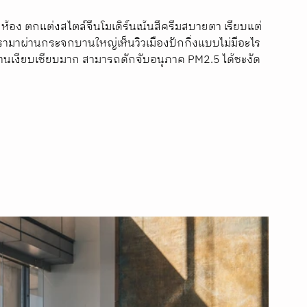
ห้อง ตกแต่งสไตล์จีนโมเดิร์นเน้นสีครีมสบายตา เรียบแต่
นรามาผ่านกระจกบานใหญ่เห็นวิวเมืองปักกิ่งแบบไม่มีอะไร
นเงียบเชียบมาก สามารถดักจับอนุภาค PM2.5 ได้ชะงัด 