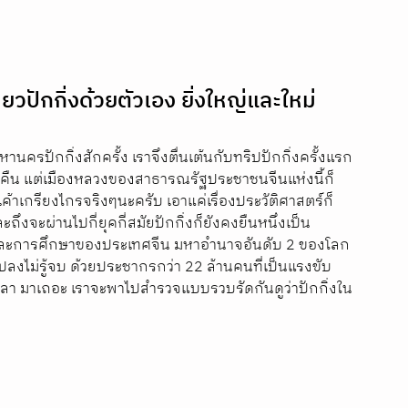
่ยวปักกิ่งด้วยตัวเอง ยิ่งใหญ่และใหม่
ครปักกิ่งสักครั้ง เราจึงตื่นเต้นกับทริปปักกิ่งครั้งแรก
น 3 คืน แต่เมืองหลวงของสาธารณรัฐประชาชนจีนแห่งนี้ก็
ค้าเกรียงไกรจริงๆนะครับ เอาแค่เรื่องประวัติศาสตร์ก็
ึงจะผ่านไปกี่ยุคกี่สมัยปักกิ่งก็ยังคงยืนหนึ่งเป็น
 และการศึกษาของประเทศจีน มหาอำนาจอันดับ 2 ของโลก 
แปลงไม่รู้จบ ด้วยประชากรกว่า 22 ล้านคนที่เป็นแรงขับ
ดเวลา มาเถอะ เราจะพาไปสำรวจแบบรวบรัดกันดูว่าปักกิ่งใน