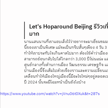
Let's Hoparound Beijing รีวิวเที
มาก
นานแสนนานที่เราแอบเล็งไว้ว่าอยากจะมาเยี่ยมชมมหาน
นี้ของเราเป็นพิเศษ แม้จะเป็นทริปสั้นๆเพียง 4 วั
ทำให้เราประทับใจเกินคาดไปมาก ต้องใช้คำว่าเมืองเ
สามารถย้อนกลับไปได้ไกลกว่า 3,000 ปีโน่นแน่ะ และถ
ศูนย์กลางทั้งด้านการเมือง วัฒนธรรม เศรษฐกิจ
บ้านเมืองนี้จึงเต็มไปด้วยเรื่องราวและความเปลี่ยน
เคลื่อนทำให้เมืองใหญ่เมืองนี้มีอะไรใหม่ๆอยู่ตลอ
ปี 2024 นั้นจะมีโฉมหน้าเป็นยังไงบ้าง
https://www.youtube.com/watch?v=jVnu06t0Xuk&t=287s