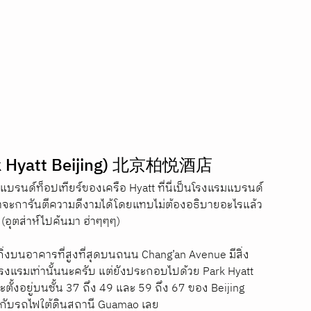
Park Hyatt Beijing) 北京柏悦酒店
 แบรนด์ท็อปเทียร์ของเครือ Hyatt 
ที่นี่เป็นโรงแรมแบรนด์ 
็น่าจะการันตีความดีงามได้โดยแทบไม่ต้องอธิบายอะไรแล้ว 
(อุตส่าห์ไปค้นมา ฮ่าๆๆๆ) 
กิ่งบนอาคารที่สูงที่สุดบนถนน Chang’an Avenue มีสิ่ง
งแรมเท่านั้นนะครับ แต่ยังประกอบไปด้วย Park Hyatt 
ั้งอยู่บนชั้น 37 ถึง 49 และ 59 ถึง 67 ของ Beijing 
ติดกับรถไฟใต้ดินสถานี Guamao เลย