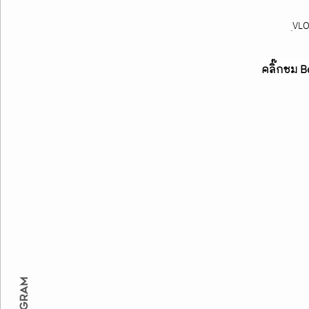
ฺVL
คลิ๊กชม Bei