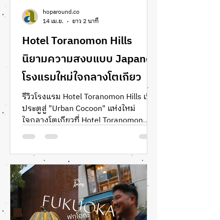
hoparound.co
14 เม.ย.
ยาว 2 นาที
Hotel Toranomon Hills
นิยามความสงบแบบ Japandi
โรงแรมใหม่ใจกลางโตเกียว
รีวิวโรงแรม Hotel Toranomon Hills เปิด
ประตูสู่ "Urban Cocoon" แห่งใหม่
ใจกลางโตเกียวที่ Hotel Toranomon
Hills ที่พักระดับพรีเมียมซึ่งผสานดีไซน์
สแกนดิเนเวียนโดย Space Copenhagen
เข้ากับความประณีตแบบญี่ปุ่นอย่าง
ลงตัว ร่วมดื่มด่ำไปกับสุนทรียภาพแห่ง
การพักผ่อนเหนือระดับที่ตอบโจทย์ทั้ง
สายอาร์ตและสถาปัตยกรรม พบกับ
นิยามใหม่ของความหรูหราที่เรียบง่ายแต่
เปี่ยมด้วยรสนิยม พร้อมสัมผัส