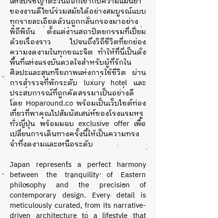
แห่งปรัชญาตะวันออกเข้ากับความแม่นยำ
ของงานดีไซน์ร่วมสมัยได้อย่างสมบูรณ์แบบ
ทุกรายละเอียดล้วนถูกกลั่นกรองมาอย่าง
พิถีพิถัน ตั้งแต่งานสถาปัตยกรรมที่เปี่ยม
ด้วยเรื่องราว ไปจนถึงวิถีชีวิตที่ยกย่อง
ความงดงามในทุกขณะจิต ทำให้ที่นี่เป็นดั่ง
พื้นที่แห่งแรงบันดาลใจสำหรับผู้ที่รักใน
ศิลปะและสุนทรียภาพแห่งการใช้ชีวิต ผ่าน
การสำรวจที่พักระดับ luxury hotel และ
ประสบการณ์ที่ถูกคัดสรรมาเป็นอย่างดี
โดย Hoparound.co พร้อมเป็นเว็บไซต์ท่อง
เที่ยวที่พาคุณไปสัมผัสเสน่ห์ของโรงแรมหรู
ทั่วญี่ปุ่น พร้อมมอบ exclusive offer เพื่อ
เปลี่ยนการเดินทางครั้งนี้ให้เป็นความทรง
จำที่งดงามและเหนือระดับ
Japan represents a perfect harmony
between the tranquility of Eastern
philosophy and the precision of
contemporary design. Every detail is
meticulously curated, from its narrative-
driven architecture to a lifestyle that