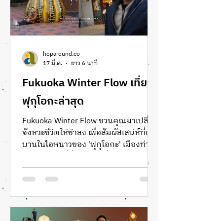
ประสบการณ์การใช้ชีวิตใจกลางย่าน
ธุรกิจที่ทันสมัยที่สุดของญี่ปุ่น Hotel
Toranomon Hills
hoparound.co
17 มี.ค.
ยาว 6 นาที
Fukuoka Winter Flow เที่ยว
ฟุกุโอกะล่าสุด
Fukuoka Winter Flow ชวนคุณมาเปลี่ยน
จังหวะชีวิตให้ช้าลง เพื่อสัมผัสเสน่ห์ที่ผลิ
บานในไอหนาวของ 'ฟุกุโอกะ' เมืองท่า
บนเกาะคิวชูที่ยิ่งเดินลึก ยิ่งน่ารัก ทริปนี้
เราคัดสรรความสุนทรีย์ผ่านงานดีไซน์
สถาปัตยกรรม และวัฒนธรรมคาเฟ่ที่
เต็มไปด้วยความใส่ใจ ตั้งแต่แสงไฟนับ
ล้านดวงที่ Hakata ไปจนถึงย่านสุดครา
ฟต์อย่าง Yakuin และความนิ่งสงบที่