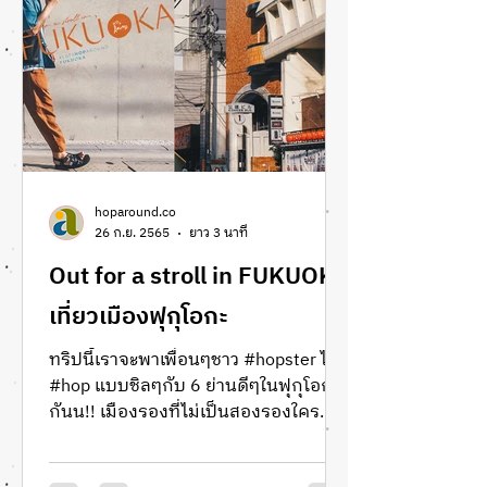
hoparound.co
26 ก.ย. 2565
ยาว 3 นาที
Out for a stroll in FUKUOKA
เที่ยวเมืองฟุกุโอกะ
ทริปนี้เราจะพาเพื่อนๆชาว #hopster ไป
#hop แบบชิลๆกับ 6 ย่านดีๆในฟุกุโอกะ
กันน!! เมืองรองที่ไม่เป็นสองรองใคร
#LetsHoparoundFukuoka