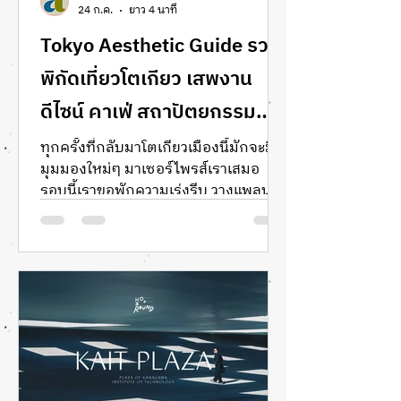
24 ก.ค.
ยาว 4 นาที
Tokyo Aesthetic Guide รวม
พิกัดเที่ยวโตเกียว เสพงาน
ดีไซน์ คาเฟ่ สถาปัตยกรรม
และ ร้านน่าช้อป
ทุกครั้งที่กลับมาโตเกียวเมืองนี้มักจะมี
มุมมองใหม่ๆ มาเซอร์ไพรส์เราเสมอ
รอบนี้เราขอพักความเร่งรีบ วางแพลนที่
แน่นเอี๊ยดทิ้งไป แล้วปล่อยใจให้ช้าลงเพื่อ
ซึมซับ "ดีเทล" ของเมืองที่ขึ้นชื่อเรื่อง
ความละเมียดละไมที่สุดแห่งหนึ่งของโลก
This trip is all about redefining luxury.
สำหรับเรา มันไม่ใช่เรื่องของความหวือ
หวา แต่คือ Slow Luxury — การให้เวลา
กับสเปซ งานคราฟต์ และ Aesthetic ที่
ซ่อนตัวอยู่ตามซอกซอย ตั้งแต่งาน
สถาปัตยกรรมระดับ Masterpiece