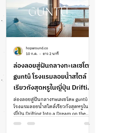
เที่ยวญี่ปุ่นด้วยตัวเอง Japan travel
guide kanagawa must visit visit japan
best architecture in japan Tokyo
Kanagawa KAIT Plaza สถาปัตยกรรมที่
ทำให้ “เวลา” กลายเป็นส่ว
hoparound.co
10 ก.ค.
ยาว 2 นาที
ล่องลอยสู่ฝันกลางทะเลเซโตะ
guntû โรงแรมลอยน้ำสไตล์
เรียวกังสุดหรูในญี่ปุ่น Drifting
Into a Dream on the Seto
ล่องลอยสู่ฝันกลางทะเลเซโตะ guntû
โรงแรมลอยน้ำสไตล์เรียวกังสุดหรูใน
Inland Sea Aboard the
ญี่ปุ่น Drifting Into a Dream on the
Floating Ryokan guntû
Seto Inland Sea Aboard the Floating
Ryokan guntû รีวิว เรือ guntu floating