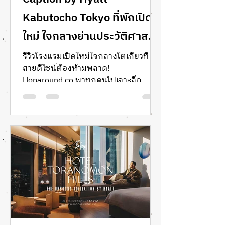
Kabutocho Tokyo ที่พักเปิด
ใหม่ ใจกลางย่านประวัติศาสตร์
การเงินแห่งโตเกียว
รีวิวโรงแรมเปิดใหม่ใจกลางโตเกียวที่
สายดีไซน์ต้องห้ามพลาด!
Hoparound.co พาทุกคนไปเจาะลึก
Caption by Hyatt Kabutocho Tokyo
พื้นที่พักผ่อนสุดสร้างสรรค์ในย่าน
ประวัติศาสตร์การเงินที่กำลังถูกปลุกให้
มีชีวิตชีวาอีกครั้ง การรีวิวครั้งนี้เราจะพา
ไปสัมผัสบรรยากาศที่ผสมผสานความโม
เดิร์นเข้ากับกลิ่นอายท้องถิ่นผ่านแนวคิด
‘Talk Shop’ ที่เป็นมากกว่าแค่ล็อบบี้
โรงแรมทั่วไป ร่วมค้นหานิยามใหม่ของ
การเดินทางในย่าน Nihonbashi ที่พร้อม
เติมเต็มแรงบันดาลใจให้เหล่า Modern
Aesthete เช่นคุณครับ