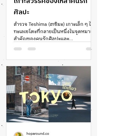
เกาะสวรรค์ของเหล่าคนรัก
ศิลปะ
สำรวจ Teshima (เทชิมะ) เกาะเล็ก ๆ ใน
ทะเลเซโตะที่กลายเป็นหนึ่งในจุดหมาย
สำคัญของคนรักศิลปะและ
สถาปัตยกรรมในญี่ปุ่น จาก Teshima
Art Museum ผลงานระดับมาสเตอร์พีซ
ของ Ryue Nishizawa และ Rei Naito ไป
จนถึงงานศิลปะร่วมสมัยที่กระจายตัวอยู่
ทั่วเกาะ พาเดินทางผ่านภูมิทัศน์
ธรรมชาติ และวิถีชีวิตของชุมชนที่หลอม
รวมเข้ากับศิลปะได้อย่างน่าประทับใจ
พร้อมข้อมูลการเดินทาง สถานที่น่าสนใจ
และเหตุผลที่ทำให้ Teshima เป็นหนึ่งใน
เกาะที่เราอยากกลับไปเยือนอีกครั้ง รีวิว
ญี่ปุ่น
hoparound.co