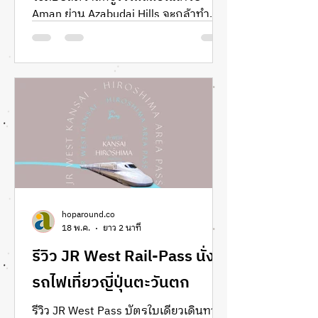
Aman ย่าน Azabudai Hills จะกล้าทำ
อะไรแบบนี้! ซัมเมอร์นี้พาไปสลัดภาพ
ความนิ่งขรึม แท็กทีมกับ Jean Jullien
ศิลปินฝรั่งเศสชื่อดังระดับโลก เนรมิต
นิทรรศการ “The GUESTS” ขนแก๊งหุ่น
กระดาษขนาดเท่าคนจริง ‘PAPER
PEOPLE’ 10 ตัว มาเช็คอินเป็นแขกวีไอพี
ป่วนตามมุมต่างๆ ทั่วโรงแรม ตั้งแต่ 1
กรกฎาคม – 30 กันยายน 2026 พร้อม
เปิดตัวแพ็คเกจห้องพัก “Hide and
Seek” สุดเอ็กซ์คลูซีฟที่คนรักงานดีไซน์
สไตล์ Slow Luxury ไม่ควรพลาดอย่างยิ่ง
hoparound.co
18 พ.ค.
ยาว 2 นาที
รีวิว JR West Rail-Pass นั่ง
รถไฟเที่ยวญี่ปุ่นตะวันตก
รีวิว JR West Pass บัตรใบเดียวเดินทาง