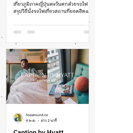
เที่ยวภูมิภาคญี่ปุ่นตะวันตกด้วยรถไฟ
สรุปวิธีนั่งรถไฟเที่ยวสถานที่ยอดฮิตและ
พิกัดอันซีน ครอบคลุมเส้นทาง
Hiroshima, Onomichi,
Amanohashidate, หมู่บ้านชาวประมง
Ine, Kyoto, Osaka และ Kobe แจกแพลน
เที่ยวญี่ปุ่นด้วยตัวเอง วิธีซื้อตั๋วรถไฟ JR
Pass และการเดินทางที่คุ้มค่าที่สุด
อัปเดตข้อมูลล่าสุดโดย Hoparound.co
hoparound.co
4 พ.ค.
ยาว 2 นาที
Caption by Hyatt