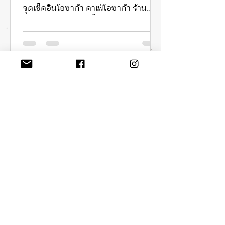
จุดเช็คอินโอซาก้า คาเฟ่โอซาก้า ร้าน
อาหารโอซาก้า ช้อปปิ้งโอซาก้า
hoparound.co
13 เม.ย. 2564
ยาว 1 นาที
Site of Reversible Destiny