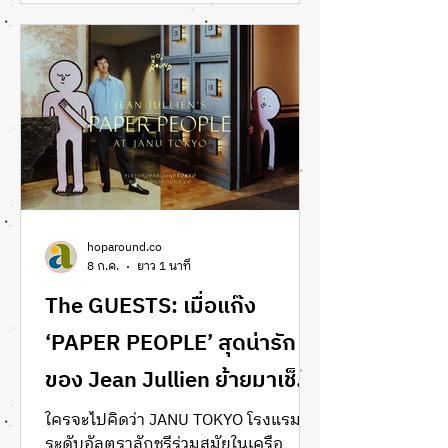
ryokan seto inland sea japan review
full review how to book รีวิวเรือ guntû
รีวิวล่องเรือในญี่ปุ่น เที่ยวญี่ปุ่น รีวิวญี่ปุ่น
รีวิว guntû setouchi review ガンツウ公
式サイト
hoparound.co
8 ก.ค.
ยาว 1 นาที
The GUESTS: เมื่อแก๊ง
‘PAPER PEOPLE’ สุดน่ารัก
ของ Jean Jullien ย้ายมาเช็ค
อินที่ Janu Tokyo
ใครจะไปคิดว่า JANU TOKYO โรงแรม
ระดับอัลตราลักชูรีร่วมสมัยในเครือ