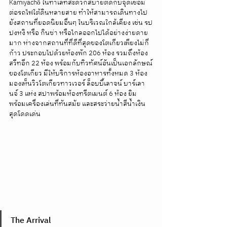
Kamiyachō ในทำเลที่สะดวกสบายติดกับจุดเชื่อม
ต่อรถไฟใต้ดินหลายสาย ทำให้สามารถเดินทางไป
ยังสถานที่ยอดนิยมอื่นๆ ในบริเวณใกล้เคียง เช่น รป
ปงหงิ หรือ กินซ่า หรือไกลออกไปได้อย่างง่ายดาย
มาก ห่างจากสถานที่ที่ดีที่สุดของโตเกียวเพียงไม่กี่
ก้าว ประกอบไปด้วยห้องพัก 206 ห้อง รวมถึงห้อง
สวีทอีก 22 ห้อง พร้อมกับทิวทัศน์อันเป็นเอกลักษณ์
ของโตเกียว มีให้บริการห้องอาหารทั้งหมด 3 ห้อง 
มองเห็นวิวโตเกียวทาวเวอร์ ล็อบบี้เลาจน์ บาร์เลา
นจ์ 3 แห่ง สปาพร้อมห้องทรีตเมนต์ 6 ห้อง ยิม
พร้อมเครื่องเล่นที่ทันสมัย ​​และสระว่ายน้ำสีน้ำเงิน
สุดโดดเด่น
The Arrival