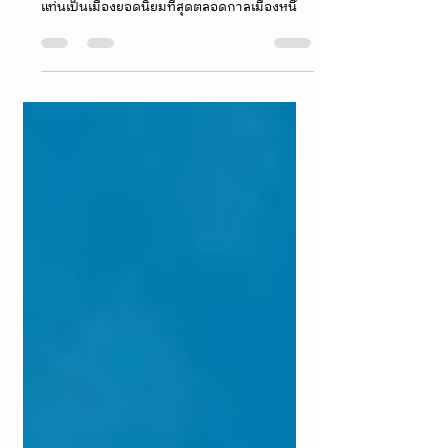
PARIS CITY GUIDE เที่ยวปารีส Part 2
PARIS PART 2 8 neighbourhoods to visit เที่ยว 8
ย่านชิคๆ คูลๆ ในปารีส ใครๆก็รู้ว่า Paris นั้นขึ้น
แท่นเป็นเมืองยอดนิยมที่สุดตลอดกาลเมืองหนึ่