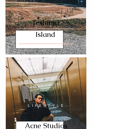
TRAVEL
Teshima
Island
LIFESTYLE
Acne Studios