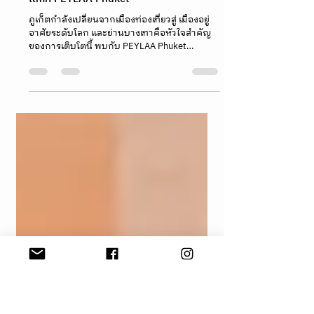
19 ก.พ.
ยาว 1 นาที
The Evolution of Phuket เมื่อความสุขของ
การอยู่อาศัยมาบรรจบกับการบริหารระดับ
โลกที่ PEYLAA Phuket
ภูเก็ตกำลังเปลี่ยนจากเมืองท่องเที่ยวสู่ เมืองอยู่
อาศัยระดับโลก และย่านบางเทาคือหัวใจสำคัญ
ของการเติบโตนี้ พบกับ PEYLAA Phuket
โครงการ Autograph Collection Residences แห่ง
แรกในเอเชียแปซิฟิก ภายใต้เครือ Marriott
International ที่มาพร้อมปรัชญา “Exactly Like
Nothing Else” โดดเด่นด้วยดีไซน์ที่มีเอกลักษณ์
(Local Soul) บนทำเลศักยภาพที่ไม่ได้พึ่งพาแค่
ฤดูกาลท่องเที่ยว แต่ออกแบบมาเพื่อคุณภาพชีวิต
ระยะยาวด้วยมาตรฐานความปลอดภัยและ
Wellness ระดับสากล ร่วมค้นหาคำตอบว่าทำไม
ที่นี่จึงเป็นจังหว