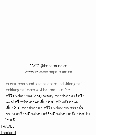
FB/IG @hoparound.co
Website 
www.hoparound.co
#LetsHoparound
#LetsHoparoundChiangmai
#chiangmai
#cnx
#AkhaAma
#Coffee
#ร
ีวิวAkhaAmaLivingFactory 
#อาข
่าอ่ามาลิฟวิ่ง
แฟคโตรี่ 
#ร
้านกาแฟเชียงใหม่ 
#โรงค
ั่วกาแฟ
เชียงใหม่ 
#อาข่าอ่ามา
#รีวิวAkhaAma
#โรงค
ั่ว
กาแฟ 
#เท
ี่ยวเชียงใหม่ 
#ร
ีวิวเชียงใหม่ 
#เช
ียงใหม่ไป
ไหนดี
TRAVEL
Thailand