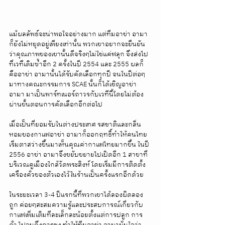
แม้ผลลัพธ์จะน่าพอใจอย่างมาก แต่ทีมอาข่า อามา
ก็ยังไม่หยุดอยู่เพียงเท่านั้น พวกเขาอยากจะยืนยัน
ว่าคุณภาพของเขานั้นดีจริงๆไม่ใช่แค่ฟลุก จึงส่งไป
ที่เวทีเดิมซ้ำอีก 2 ครั้งในปี 2554 และ 2555 ผลก็
คืออาข่า อามานั้นได้รับคัดเลือกทุกปี จนในปีต่อๆ
มาทางคณะกรรมการ SCAE นั้นก็ได้เชิญอาข่า 
อามา มาเป็นพาร์ทเนอร์ถาวรกับเวทีนี้โดยไม่ต้อง
ผ่านขั้นตอนการคัดเลือกอีกต่อไป
เมื่อเป็นที่ยอมรับในต่างประเทศ รสชาติและกลิ่น
หอมของกาแฟอาข่า อามาก็ออกฤทธิ์ทำให้คนไทย
เริ่มตาสว่างขึ้นมาเห็นคุณค่ากาแฟไทยมากขึ้น ในปี 
2556 อาข่า อามาจึงขยับขยายไปเปิดอีก 1 สาขาที่
บริเวณคูเมืองใกล้วัดพระสิงห์ โดยเริ่มมีการติดตั้ง
เครื่องคั่วของตัวเองไว้ในร้านเป็นครั้งแรกอีกด้วย
ในระยะเวลา 3-4 ปีแรกนี้ที่พวกเขาได้ลองผิดลอง
ถูก ค่อยๆสะสมความรู้และประสบการณ์เกี่ยวกับ
กาแฟเพิ่มเติมทีละเล็กละน้อยตั้งแต่การปลูก การ
คั่ว ไปจนถึงการชง ทำให้ทีมอาข่า อามามั่นใจว่า