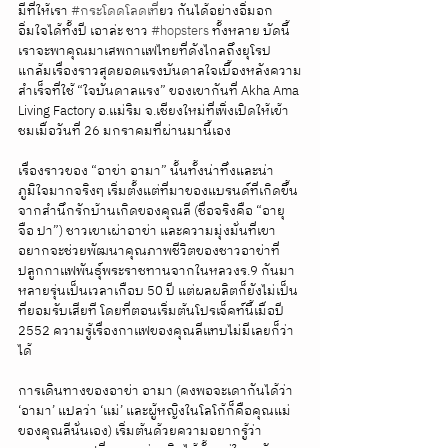
มีที่ให้เรา 
#กระโดดโลดเท
ี่ยว กันได้อย่างอิ่มอก
อิ่มใจได้ทั้งปี เอาล่ะ ชาว 
#hopsters
 ทั้งหลาย บัดนี้
เราจะพาคุณมาเสพกาแฟไทยที่ดังไกลถึงยุโรป 
แกล้มเรื่องราวสุดยอดแรงบันดาลใจเบื้องหลังความ
สำเร็จที่ใช้ “ใจบันดาลแรง” ของเขากันที่ Akha Ama 
Living Factory อ.แม่ริม จ.เชียงใหม่ที่เพิ่งเปิดให้เข้า
ชมเมื่อวันที่ 26 มกราคมที่ผ่านมานี้เอง 
เรื่องราวของ “อาข่า อามา” นั้นทั้งน่าทึ่งและน่า
ภูมิใจมากจริงๆ เริ่มตั้งแต่ที่มาของแบรนด์ที่เกิดขึ้น
จากสำนึกรักบ้านเกิดของคุณลี (ชื่อจริงคือ “อายุ 
จือ ปา”) ชาวเขาเผ่าอาข่า และความมุ่งมั่นที่เขา
อยากจะช่วยพัฒนาคุณภาพชีวิตของชาวอาข่าที่
ปลูกกาแฟพันธุ์พระราชทานจากในหลวงร.9 กันมา
หลายรุ่นเป็นเวลาเกือบ 50 ปี แต่ผลผลิตก็ยังไม่เป็น
ที่ยอมรับเสียที โดยที่ตอนเริ่มต้นโปรเจ็คท์นี้เมื่อปี 
2552 ความรู้เรื่องกาแฟของคุณลีแทบไม่มีเลยก็ว่า
ได้
การเดินทางของอาข่า อามา (คงพอจะเดากันได้ว่า 
‘อามา’ แปลว่า ‘แม่’ และผู้หญิงในโลโก้ก็คือคุณแม่
ของคุณลีนั่นเอง) เริ่มต้นด้วยความอยากรู้ว่า