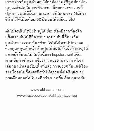
เกษตรกรกับลูกค้า และใช้องค์ความรู้ที่ถูกต้องเป็น
กุญแจสำคัญในการพัฒนาอาชีพของเกษตรกรที่
ปลูกกาแฟให้ดีขึ้นตามแนวทางที่ในหลวงร.9ได้ทรง
ริเริ่มไว้ให้เมื่อเกือบ 50 ปีก่อนให้ยั่งยืนต่อไป
ต้นไม้จะเติบโตยิ่งใหญ่ได้ ย่อมต้องมีรากที่ลงลึก
แข็งแรง ต้นไม้ที่ชื่อ อาข่า อามา ต้นนี้ก็เช่นกัน 
ลูกค้าอย่างเราๆ ก็คงทำอะไรไม่ได้มากไปกว่าจะ
ช่วยอุดหนุนเป็นน้ำ เป็นปุ๋ยให้ต้นไม้ต้นนี้เติบใหญ่ได้
อย่างยั่งยืนต่อไป ในวันนี้ชาว hopsters คงได้รับ
คาเฟอีนทางใจจากเรื่องราวของอาข่า อามาที่เรา
เลือกมานำเสนอไปเต็มที่แล้ว การช่วยๆกันแชร์เรื่อง
ราวนี้ออกไปก็คงจะยิ่งทำให้ความตั้งใจดีๆส่งแรง
กระเพื่อมออกไปในวงที่กว้างมากขึ้นเรื่อยๆนะครับ
www.akhaama.com
www.facebook.com/akhaamacoffee