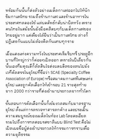
พร้อมกันนั้นก็ส่งตัวอย่างเมล็ดกาแฟออกไปให้นัก
ชิมกาแฟไทย รวมถึงร้านกาแฟ และร้านอาหารใน
ประเทศทดลองใช้ แต่ผลลัพธ์กลับน่าผิดหวัง เพราะ
คนไทยในสมัยนั้นยังมีอคติลบๆกับเมล็ดกาแฟของ
ไทยอยู่มาก แค่เพียงได้ยินว่าเป็นกาแฟไทย ต่างก็
ปฏิเสธกันแบบไม่ต้องคิดกันแทบทุกราย 
เมื่อแสงแห่งความหวังในประเทศเริ่มริบหรี่ ประตูอีก
บานที่ใหญ่กว่าก็ค่อยๆเปิดออก เพราะในปีเดียวกัน
นั้นเองทีมคุณลีก็ตัดสินใจส่งผลผลิตของตนไปยัง
เวทีคัดสรรในยุโรปที่ชื่อว่า SCAE (Specialty Coffee 
Association of Europe) หรือสมาคมกาแฟพิเศษแห่ง
ยุโรป และถูกคัดเลือกให้เข้ารอบ 21 รายสุดท้าย
จาก 2000 กว่ารายที่ส่งเข้ามาประกวดจากทั่วโลก
ขั้นตอนการคัดเลือกนั้นก็เข้มงวดสมกับมาตรฐาน
ยุโรป ตั้งแต่การตรวจหาสารตกค้าง และประเมิน
ความสมบูรณ์ของเมล็ดในห้อง Lab โดยละเอียด 
รวมไปถึงการทดสอบรสชาติแบบ Blind Test คือไม่
เปิดเผยชื่อผู้ส่งเข้าประกวดให้กรรมการทราบเพื่อ
ความยุติธรรม