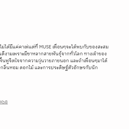
่ไม่ได้มีแค่คาเฟ่แต่ที่ MUSE เพื่อนๆจะได้พบกับของสะสม
เด่นดีงามเพราะมีชาหลากสายพันธุ์จากทั่วโลก ทางเจ้าของ
ฟื้นฟูจิตใจจากความวุ่นวายภายนอก และถ้าเพื่อนๆมาได้
ชา กลิ่นหอม ดอกไม้ และการประดิษฐ์ตัวอักษรกับนัก
 
cXb8