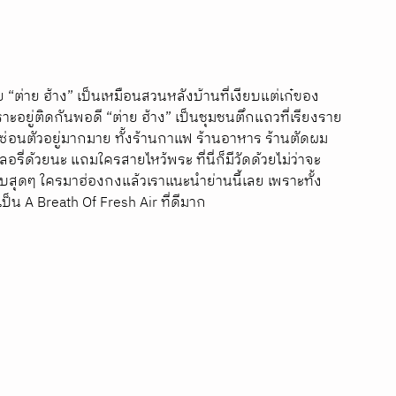
 “ต่าย ฮ้าง” เป็นเหมือนสวนหลังบ้านที่เงียบแต่เก๋ของ
าะอยู่ติดกันพอดี “
ต่าย ฮ้าง” เป็นชุมชนตึกแถวที่เรียงราย
ซ่อนตัวอยู่มากมาย ทั้งร้านกาแฟ ร้านอาหาร ร้านตัดผม 
รี่ด้วยนะ แถมใครสายไหว้พระ ที่นี่ก็มีวัดด้วยไม่ว่าจะ
บสุดๆ ใครมาฮ่องกงแล้วเราแนะนำย่านนี้เลย เพราะทั้ง
ป็น A Breath Of Fresh Air ที่ดีมาก