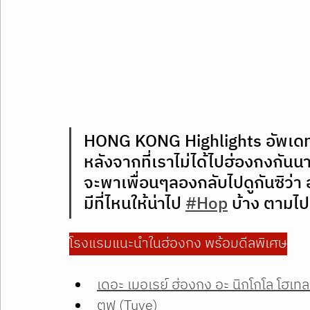
HONG KONG Highlights อัพเดท 
หลังจากที่เราไม่ได้ไปฮ่องกงกันนา
จะพาเพื่อนๆลองกลับไปดูกันซิว่า 
มีที่ไหนให้น่าไป 
#Hop
 บ้าง ตามไ
โรงแรมแนะนำในฮ่องกง พร้อมดีลพิเศษ
เดอะ เมอเรย์ ฮ่องกง อะ นิกโกโล โฮเท
ตูฟ (Tuve)