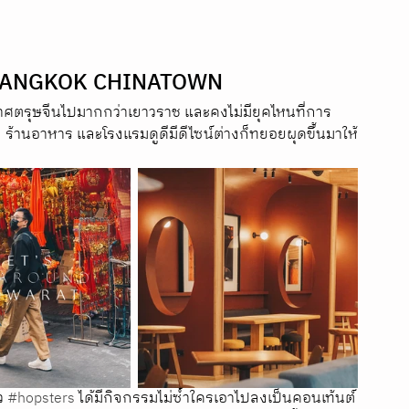
AI BANGKOK CHINATOWN  
ศตรุษจีนไปมากกว่าเยาวราช และคงไม่มียุคไหนที่การ
เฟ่ ร้านอาหาร และโรงแรมดูดีมีดีไซน์ต่างก็ทยอยผุดขึ้นมาให้
ว 
#hopsters
 ได้มีกิจกรรมไม่ซ้ำใครเอาไปลงเป็นคอนเท้นต์