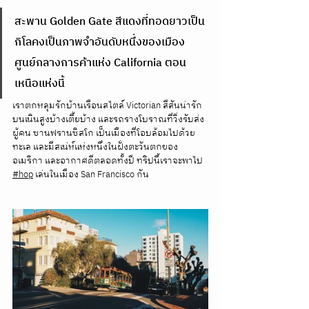
สะพาน Golden Gate สีแดงที่ทอดยาวเป็น
กิโลคงเป็นภาพจำอันดับหนึ่งของเมือง
ศูนย์กลางการค้าแห่ง California ตอน
เหนือแห่งนี้ 
เราตกหลุมรักบ้านเรือนสไตล์ Victorian สีสันน่ารัก
บนเนินสูงบ้างเตี้ยบ้าง และรถรางโบราณที่วิ่งรับส่ง
ผู้คน ซานฟรานซิสโก เป็นเมืองที่โอบล้อมไปด้วย
ทะเล และมีสเน่ห์แห่งหนึ่งในฝั่งตะวันตกของ
อเมริกา และอากาศดีตลอดทั้งปี ทริปนี้เราจะพาไป 
#hop
 เล่นในเมือง San Francisco กัน 
รีวิว
ซานฟรานซิสโก San Francisco City Guide เที่ยว
อเมริกา ด้วยตัวเอง