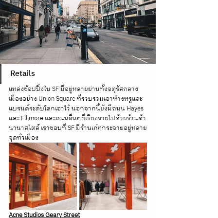
Retails
แหล่งช้อปปิ้งใน SF มีอยู่หลายย่านทั้งจตุรัสกลาง
เมืองอย่าง Union Square ที่รวบรวมเอาห้างหรูและ
แบรนด์ระดับโลกเอาไว้ นอกจากนี้ยังมีถนน Hayes 
และ Fillmore และถนนอื่นๆที่เรียงรายไปด้วยร้านค้า
นานาสไตล์ เราชอบที่ SF มีร้านเก๋ๆกระจายอยู่หลาย
จุดทั่วเมือง
Acne Studios Geary Street