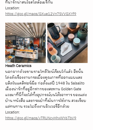
ที่น่ารักน่าสนใจสไตล์อเมริกัน
Location: 
https://goo.gl/maps/GXue12Vn7SVVGXYf9
Heath Ceramics
นอกจากถ้วยชามรามไหดีไซน์เรียบโก้แล้ว ฮีธนั้น
โด่งดังเรื่องงานกระเบื้องคุณภาพที่ออกแบบและ
ผลิตในแคลิฟอร์เนีย ก่อตั้งแต่ปี 1948 ใน Salsalito 
เมืองน่ารักที่อยู่อีกฟากของสะพาน Golden Gate 
แวะมาที่นี่ก็จะได้ทั้งอุปกรณ์บนโต๊ะอาหาร ของแต่ง
บ้าน หนังสือ และกระเป๋าที่เน้นการใช้งาน สวยเรียบ
แต่ทนทาน รวมไปถึงงานจิวเวอรี่อีกด้วย
Location: 
https://goo.gl/maps/vTRUNcyHhxWY6TbV9