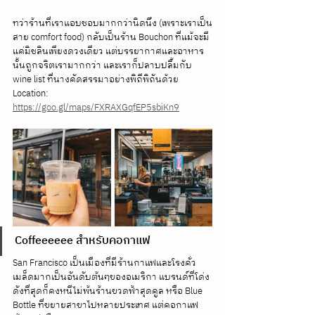
ทว่าร้านที่เราแอบชอบมากกว่านิดนึง (เพราะเราเป็น
สาย comfort food) กลับเป็นร้าน Bouchon ที่แม้จะมี
แค่มิชลินเพียงดวงเดียว แต่บรรยากาศและอาหาร
นั้นถูกจริตเรามากกว่า และเราก็ปลาบปลื้มกับ 
wine list ที่นางคัดสรรมาอย่างพิถีพิถันด้วย
Location: 
https://goo.gl/maps/FXRAXGqfEP5sbiKn9
Coffeeeeee สำหรับคอกาแฟ
San Francisco เป็นเมืองที่มีร้านกาแฟและโรงคั่ว
เมล็ดมากเป็นอันดับต้นๆของอเมริกา แบรนด์ที่โด่ง
ดังที่สุดก็คงหนีไม่พ้นร้านขวดฟ้าสุดคูล หรือ Blue 
Bottle ที่ขยายสาขาไปหลายประเทศ แต่คอกาแฟ