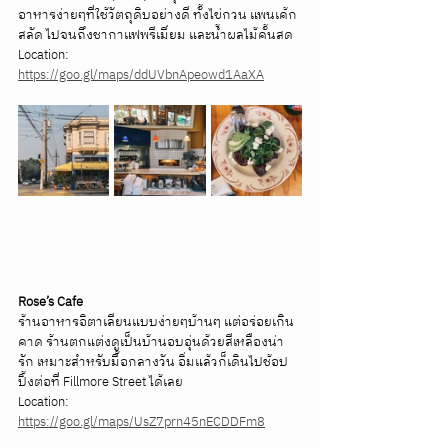
อาหารง่ายๆที่ใช้วัตถุดิบอย่างดี ทั้งไข่กวน แพนเค้ก 
สลัด ไปจนถึงชากาแฟพรีเมี่ยม และน้ำผลไม้คั้นสด
Location: 
https://goo.gl/maps/ddUVbnApeowd1AaXA
Rose’s Cafe
ร้านอาหารอิตาเลียนแบบง่ายๆบ้านๆ แต่อร่อยเกิน
คาด ร้านตกแต่งดูเป็นบ้านอบอุ่นด้วยสีเหลืองน่า
รัก เหมาะสำหรับมื้อกลางวัน อิ่มแล้วก็เดินไปช้อป
ปิ้งต่อที่ Fillmore Street ได้เลย
Location: 
https://goo.gl/maps/UsZ7prn45nECDDFm8