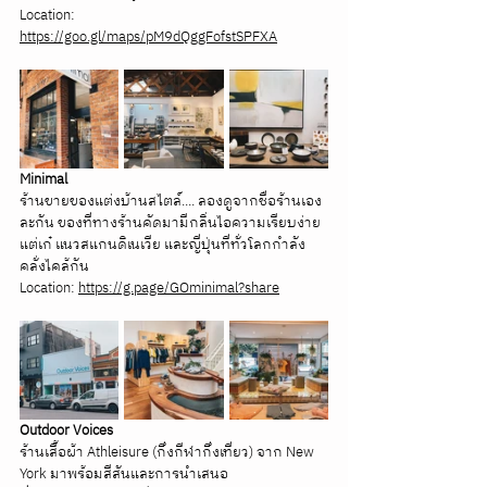
Location: 
https://goo.gl/maps/pM9dQggFofstSPFXA
Minimal
ร้านขายของแต่งบ้านสไตล์.... ลองดูจากชื่อร้านเอง
ละกัน ของที่ทางร้านคัดมามีกลิ่นไอความเรียบง่าย
แต่เก๋ แนวสแกนดิเนเวีย และญี่ปุ่นที่ทั่วโลกกำลัง
คลั่งไคล้กัน
Location: 
https://g.page/GOminimal?share
Outdoor Voices
ร้านเสื้อผ้า Athleisure (กึ่งกีฬากึ่งเที่ยว) จาก New 
York มาพร้อมสีสันและการนำเสนอ