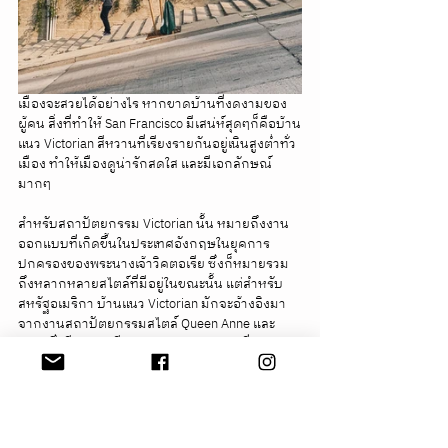
เมืองจะสวยได้อย่างไร หากขาดบ้านที่งดงามของ
ผู้คน สิ่งที่ทำให้ San Francisco มีเสน่ห์สุดๆก็คือบ้าน
แนว Victorian สีหวานที่เรียงรายกันอยู่เนินสูงต่ำทั่ว
เมือง ทำให้เมืองดูน่ารักสดใส และมีเอกลักษณ์
มากๆ
สำหรับสถาปัตยกรรม Victorian นั้น หมายถึงงาน
ออกแบบที่เกิดขึ้นในประเทศอังกฤษในยุคการ
ปกครองของพระนางเจ้าวิคตอเรีย ซึ่งก็หมายรวม
ถึงหลากหลายสไตล์ที่มีอยู่ในขณะนั้น แต่สำหรับ
สหรัฐอเมริกา บ้านแนว Victorian มักจะอ้างอิงมา
จากงานสถาปัตยกรรมสไตล์ Queen Anne และ 
Stick ซึ่งมีรายละเอียดตกแต่งและรูปทรงที่แปลกตา
ราวกับหลุดออกมาจากนิทานปรัมปรา