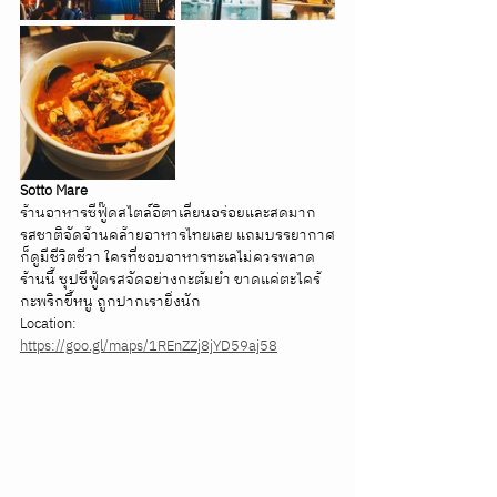
Sotto Mare
ร้านอาหารซีฟู๊ดสไตล์อิตาเลี่ยนอร่อยและสดมาก 
รสชาติจัดจ้านคล้ายอาหารไทยเลย แถมบรรยากาศ
ก็ดูมีชีวิตชีวา ใครที่ชอบอาหารทะเลไม่ควรพลาด
ร้านนี้ ซุปซีฟู้ดรสจัดอย่างกะต้มยำ ขาดแค่ตะไคร้
กะพริกขี้หนู ถูกปากเรายิ่งนัก
Location: 
https://goo.gl/maps/1REnZZj8jYD59aj58