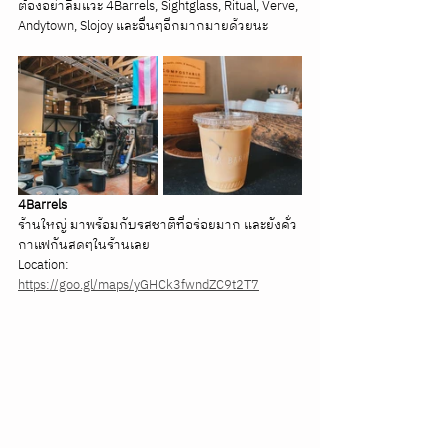
ต้องอย่าลืมแวะ 4Barrels, Sightglass, Ritual, Verve, 
Andytown, Slojoy และอื่นๆอีกมากมายด้วยนะ
4Barrels
ร้านใหญ่ มาพร้อมกับรสชาติที่อร่อยมาก และยังคั่ว
กาแฟกันสดๆในร้านเลย
Location: 
https://goo.gl/maps/yGHCk3fwndZC9t2T7