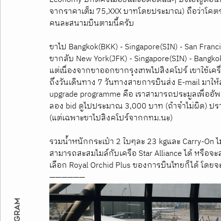
จากราคาเต็ม 75,XXX บาทโดยประมาณ) ถือว่าโคตรคุ
คนละสนามบินตามนี้ครับ
ขาไป Bangkok(BKK) - Singapore(SIN) - San Franc
ขากลับ New York(JFK) - Singapore(SIN) - Bangko
แต่เนื่องจากขาออกขากรุงเทพไปสิงคโปร์ เขาใช้เครื
ถึงวันเดินทาง 7 วันทางสายการบินส่ง E-mail มาให้ล
upgrade programme คือ เราสามารถประมูลเพื่ออัพเกร
ลอง bid ดูไปประมาณ 3,000 บาท (ถ้าจำไม่ผิด) ปรากฎ
(แต่เฉพาะขาไปสิงคโปร์จากกทม.นะ)
รวมน้ำหนักกระเป๋า 2 ใบๆละ 23 kgและ Carry-On ไม่
สามารถสะสมไมล์กับเครือ Star Alliance ได้ หรือจ
เลือก Royal Orchid Plus ของการบินไทยก็ได้ โดยจะ
——————