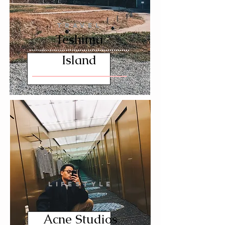
TRAVEL
Teshima
Island
LIFESTYLE
Acne Studios