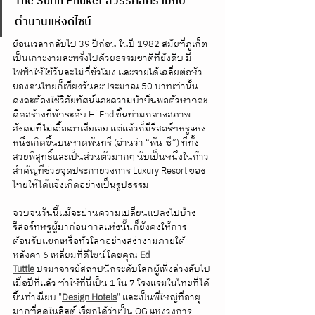
The Surin Phuket สวรรค์สีครามกับ
ตำนานแห่งดีไซน์
ย้อนเวลากลับไป 39 ปีก่อน ในปี 1982 สมัยที่ภูเก็ต
เป็นเกาะงามสะพรั่งไปด้วยธรรมชาติที่ยังดิบ มี
ไฟฟ้าให้ใช้วันละไม่กี่ชั่วโมง และรายได้เฉลี่ยต่อหัว
ของคนไทยก็เพียงวันละประมาณ 50 บาทเท่านั้น 
คงจะต้องใช้วิสัยทัศน์และความบ้าบิ่นพอตัวหากจะ
คิดสร้างที่พักระดับ Hi End ขึ้นท่ามกลางสภาพ
สังคมที่ไม่เอื้อเอาเสียเลย แต่แล้วก็มีรีสอร์ทหรูแห่ง
หนึ่งเกิดขึ้นบนหาดพันทรี (อ่านว่า “พัน-ซี”) ที่ทั้ง
สวยพิสุทธิ์และเป็นส่วนตัวมากๆ นับเป็นหนึ่งในก้าว
สำคัญที่ช่วยจุดประกายวงการ Luxury Resort ของ
ไทยให้ได้แจ้งเกิดอย่างเป็นรูปธรรม
จวบจนวันนี้แม้จะผ่านความเปลี่ยนแปลงไปบ้าง 
รีสอร์ทหรูผู้มาก่อนกาลแห่งนั้นก็ยังคงให้การ
ต้อนรับแขกเหรื่อทั่วโลกอย่างสง่างามภายใต้
หลังคา 6 เหลี่ยมที่ดีไซน์โดยคุณ 
Ed 
Tuttle
 ปรมาจารย์สถาปนิกระดับโลกผู้เพิ่งล่วงลับไป
เมื่อปีที่แล้ว ทำให้ที่นี่เป็น 1 ใน 7 โรงแรมในไทยที่ได้
ขึ้นทำเนียบ "
Design Hotels
" และเป็นพี่ใหญ่ที่อายุ
มากที่สุดในลิสต์ เรียกได้ว่าเป็น OG แห่งวงการ