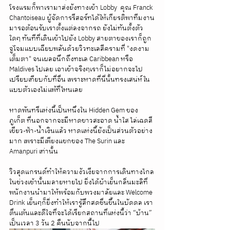
โรงแรมก็พาเรามาส่งยังทางเข้า Lobby  คุณ Franck 
Chantoiseau ผู้จัดการรีสอร์ทได้ให้เกียรติพาทีมงาน
มารอต้อนรับเราตั้งแต่ลงจากรถ ยังไม่ทันตั้งตัว
ใดๆ ทันทีที่เดินเข้าไปยัง Lobby สายตาของเราก็ถูก
จู่โจมแบบเฉียบพลันด้วยวิวทะเลสีครามที่ "งดงาม
เต็มตา" จนเผลอนึกถึงทะเล Caribbean หรือ 
Maldives ไปเลย เอาเข้าจริงๆเราก็ไม่อยากจะไป
เปรียบเทียบกับที่อื่น เพราะหาดที่นี่นั้นทรงเสน่ห์ใน
แบบตัวเองไม่แพ้ที่ไหนเลย
หาดพันทรีแห่งนี้เป็นหนึ่งใน Hidden Gem ของ
ภูเก็ต ที่นอกจากจะมีหาดขาวสะอาด น้ำใส ไล่เฉดสี
เขียว-ฟ้า-น้ำเงินแล้ว หาดแห่งนี้ยังเป็นส่วนตัวอย่าง
มาก เพราะมีเพียงแขกของ The Surin และ 
Amanpuri เท่านั้น
วิวสุดแกรนด์ทำให้ความงัวเงียจากการเดินทางไกล
ในช่วงเช้านั้นมลายหายไป ยิ่งได้ผ้าเย็นกลิ่นมะลิที่
พนักงานนำมาให้พร้อมกับพวงมาลัยและ Welcome 
Drink เย็นๆก็ยิ่งทำให้เรารู้สึกสดชื่นขึ้นในบัดดล เรา
ตื่นเต้นและดีใจที่จะได้เรียกสถานที่แห่งนี้ว่า “บ้าน” 
เป็นเวลา 3 วัน 2 คืนนับจากนี้ไป