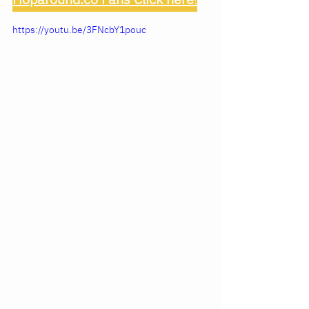
Hoparound.co Fans Click here
!
https://youtu.be/3FNcbY1pouc