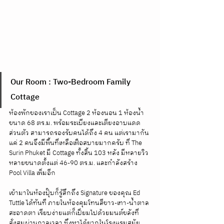
Our Room : Two-Bedroom Family 
Cottage
ห้องพักของเราเป็น Cottage 2 ห้องนอน 1 ห้องน้ำ 
ขนาด 68 ตร.ม. พร้อมระเบียงและเตียงอาบแดด
ส่วนตัว สามารถรองรับคนได้ถึง 4 คน แต่เรามากัน
แค่ 2 คนจึงมีพื้นที่เหลือเฟือสบายมากครับ ที่ The 
Surin Phuket มี Cottage ทั้งสิ้น 103 หลัง มีหลายวิว 
หลายขนาดตั้งแต่ 46-90 ตร.ม. และกำลังสร้าง 
Pool Villa เพิ่มอีก 
เข้ามาในห้องปุ๊บก็รู้สึกถึง Signature ของคุณ Ed 
Tuttle ได้ทันที ภายในห้องคุมโทนสีขาว-เทา-น้ำตาล
สะอาดตา เรียบง่ายแต่ก็เปี่ยมไปด้วยมนต์ขลังที่
สั่งสมผ่านกาลเวลา ซึ่งหาได้ยากในโรงแรมสมัย