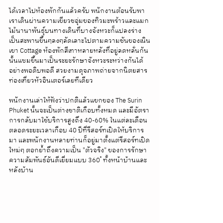
ได้เวลาไปห้องพักกันแล้วครับ พนักงานต้อนรับพา
เราเดินผ่านความเขียวชอุ่มของทิวมะพร้าวและแมก
ไม้นานาพันธ์ุบนทางเดินที่บางจังหวะก็แปลงร่าง
เป็นสะพานขึ้นๆลงๆลัดเลาะไปตามความชันของเนิน
เขา Cottage ห้องพักสีเทาหลายหลังที่อยู่ลดหลั่นกัน
นั้นแซมขึ้นมาเป็นระยะรักษาจังหวะระหว่างกันได้
อย่างพอดิบพอดี สวยงามดุจภาพถ่ายจากนิตยสาร
ท่องเที่ยวหัวอินเตอร์เลยทีเดียว 
พนักงานเล่าให้ฟังว่าปกติแล้วแขกของ The Surin 
Phuket นั้นจะเป็นต่างชาติเกือบทั้งหมด และมีอัตรา
การกลับมาใช้บริการสูงถึง 40-60% ในแต่ละเดือน
ตลอดระยะเวลาเกือบ 40 ปีที่รีสอร์ทเปิดให้บริการ
มา และพนักงานหลายท่านก็อยู่มาตั้งแต่รีสอร์ทเปิด
ใหม่ๆ ตอกย้ำถึงความเป็น "ตัวจริง" ของการรักษา
ความสัมพันธ์อันดีเยี่ยมแบบ 360 ํ ทั้งหน้าบ้านและ
หลังบ้าน