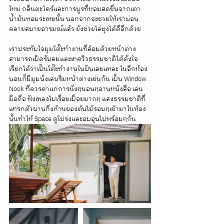
ใหม่ กลิ่นตะไคร้และการบูรที่หอมสดชื่นจากเตา
น้ำมันหอมระเหยนั้น นอกจากจะช่วยให้เราผ่อน
คลายสบายอารมณ์แล้ว ยังช่วยไล่ยุงได้ดีอีกด้วย
เราประทับใจมุมโต๊ะทำงานที่ล้อมด้วยหน้าต่าง 
สามารถเปิดรับลมและเทควิวธรรมชาติได้ดั่งใจ 
เรียกได้ว่าเป็นโต๊ะทำงานในฝันเลยแหละ ในอีกห้อง
นอนก็มีมุมนั่งเล่นริมหน้าต่างเช่นกัน เป็น Window 
Nook ที่ควรค่าแก่การนั่งๆนอนๆอ่านหนังสือ เล่น
มือถือ ฟังเพลงไปเรื่อยเปื่อยมากๆ แสงธรรมชาติที่
แทรกตัวผ่านกิ่งก้านของต้นไม้รอบๆเข้ามาในห้อง
นั้นทำให้ Space ดูโปร่งและอบอุ่นไปพร้อมๆกัน 