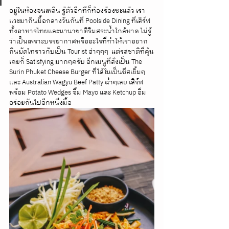
อยู่ในห้องจนเพลิน รู้ตัวอีกทีก็ท้องร้องซะแล้ว เรา
แวะมากินมื้อกลางวันกันที่ Poolside Dining ที่เสิร์ฟ
ทั้งอาหารไทยและนานาชาติริมสระน้ำใกล้หาด ไม่รู้
ว่าเป็นเพราะบรรยากาศหรืออะไรที่ทำให้เราอยาก
กินผัดไทราวกับเป็น Tourist ฮ่าๆๆๆ  แต่รสชาติที่คุ้น
เคยก็ Satisfying มากๆครับ อีกเมนูที่สั่งเป็น The 
Surin Phuket Cheese Burger ที่ไส้ในเป็นชีสเยิ้มๆ
และ Australian Wagyu Beef Patty ฉ่ำๆเลย เสิร์ฟ
พร้อม Potato Wedges จิ้ม Mayo และ Ketchup อิ่ม
อร่อยกันไปอีกหนึ่งมื้อ