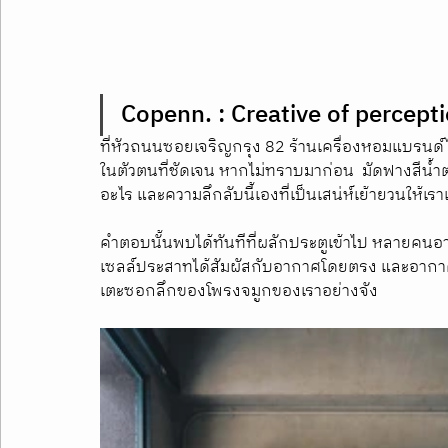
Copenn. : Creative of percept
ที่หัวถนนซอยเจริญกรุง 82 ร้านเครื่องหอมแบรนด์ไท
ในตัวตนที่ชัดเจน หากไม่ทราบมาก่อน  มัดฟางสีน้ำต
อะไร และความลึกลับนี้เองที่เป็นเสน่ห์เย้ายวนให้เ
คำตอบนั้นพบได้ทันทีที่ผลักประตูเข้าไป หลายคนอาจย
เซลล์ประสาทได้สัมผัสกับอากาศโดยตรง และอากาศที่
เตะซอกลึกของโพรงจมูกของเราอย่างจัง 