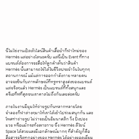
นี่ไม่ใช่งานเปิดตัวไลน์สินค้าเสื้อผ้ากีฬาใหม่ของ 
Hermès แต่อย่างใดนะครับ แต่นี่เป็น Event ที่ทาง
แบรนด์ต้องการจะสื่อให้ลูกค้าเห็นว่าสินค้า 
Hermès นั้นสามารถใช้ได้ในชีวิตประจำวันในทุกๆ
สถานการณ์ แม้แต่การออกกำลังกาย หลายคน
อาจจะชินกับภาพลักษณ์ที่หรูหราสูงส่งของแบรนด์ 
แต่จริงๆแล้ว Hermès เป็นแบรนด์ที่ทั้งสนุกและ
ครีเอทีฟที่สุดจนเราคาดไม่ถึงกันเลยล่ะครับ
ภายในงานมีมุมให้ถ่ายรูปกันหลากหลายโดย
จำลองกีฬาต่างๆมาให้เราได้เข้าไปร่วมสนุกกัน และ
โพสท่าถ่ายรูป ไม่ว่าจะเป็นยิมนาสติก วิ่ง ปิงปอง 
มวย หรือแม้กระทั่งเพาะกาย ซึ่ง Hermès ดีไซน์ 
Space ได้สวยและมีเอกลักษณ์มากๆ ที่สำคัญก็คือ
สื่อสารจริตทุกอย่างของ Hermès ได้อย่างยอดเยี่ยม