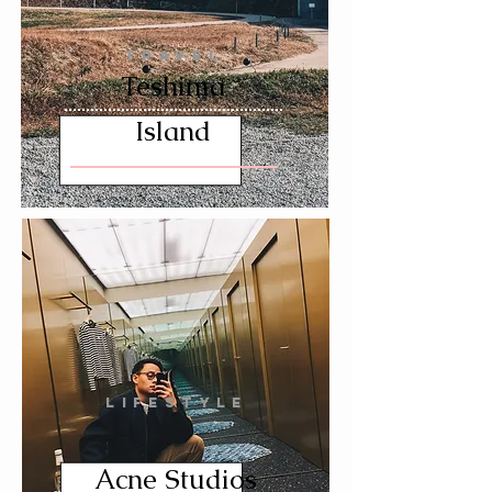
TRAVEL
Teshima
Island
LIFESTYLE
Acne Studios