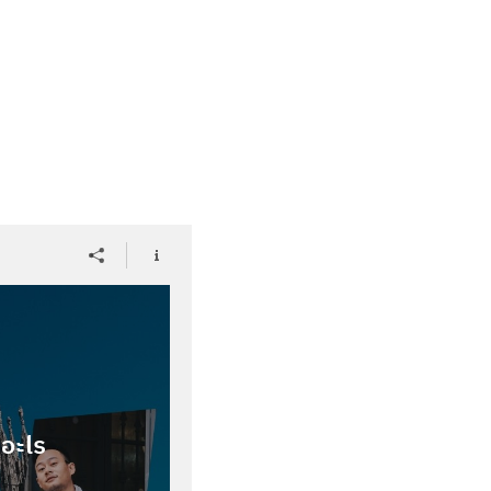
ีอะไร