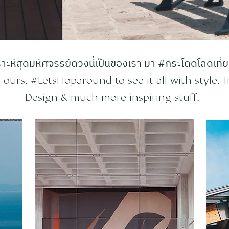
ะห์สุดมหัศจรรย์ดวงนี้เป็นของเรา มา #กระโดดโลดเที่ยว
ours. #LetsHoparound to see it all with style. Tr
Design & much more inspiring stuff.