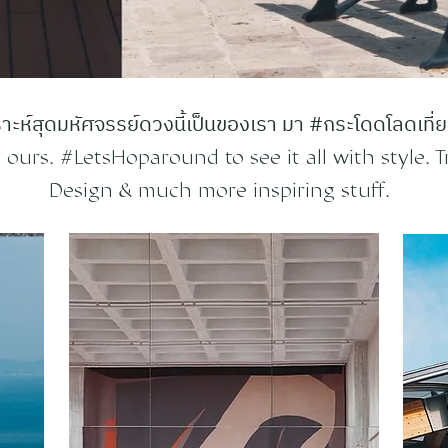
ะห์สุดมหัศจรรย์ดวงนี้เป็นของเรา มา #กระโดดโลดเที่ยว
ours. #LetsHoparound to see it all with style. Tr
Design & much more inspiring stuff.