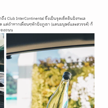
 Club InterContinental ซึ่งเป็นจุดเช็คอินฝั่งทะเล 
 แต่ถ้าหากเพื่อนๆพักฝั่งภูเขา (แดนมนุษย์และสวรรค์) ก็
กของถนน 