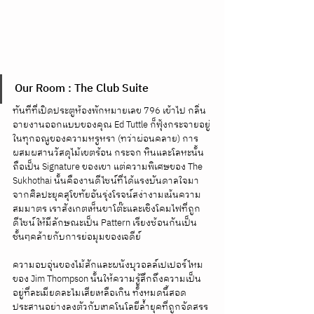
Our Room : The Club Suite
ทันทีที่เปิดประตูห้องพักหมายเลข 796 เข้าไป กลิ่น
อายงานออกแบบของคุณ Ed Tuttle ก็ฟุ้งกระจายอยู่
ในทุกอณูของความหรูหรา (ทว่าผ่อนคลาย) การ
ผสมผสานวัสดุไม้เขตร้อน กระจก หินและโลหะนั้น
ถือเป็น Signature ของเขา แต่ความพิเศษของ The 
Sukhothai นั้นคืองานดีไซน์ที่ได้แรงบันดาลใจมา
จากศิลปะยุคสุโขทัยอันรุ่งโรจน์สง่างามเน้นความ
สมมาตร เราสังเกตเห็นขาโต๊ะและเชิงโคมไฟที่ถูก
ดีไซน์ให้มีลักษณะเป็น Pattern เรียงซ้อนกันเป็น
ชั้นๆคล้ายกับการย่อมุมของเจดีย์ 
ความอบอุ่นของไม้สักและผนังบุวอลล์เปเปอร์ไหม
ของ Jim Thompson นั้นให้ความรู้สึกถึงความเป็น
อยู่ที่ละเมียดละไมเสียเหลือเกิน ทั้งหมดนี้สอด
ประสานอย่างลงตัวกับเทคโนโลยีล้ำยุคที่ถูกจัดสรร