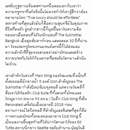
แฟชั่นกูรูชาวฝรั่งเศสท่านหนึ่งเคยบอกกับเราว่า
ความหรูหราที่แท้จริงนั้นไม่ควรทำให้เรารู้สึกว่าต้อง
พยายามใดๆ "True luxury should be effortless"  
เพราะท้ายที่สุดแล้วมันก็คือความสุนทรีย์ในคุณภาพ
ชีวิตที่ลงตัว จู่ๆคำกล่าวนี้ก็ผุดขึ้นมาในความคิด
ของเราเมื่อตอนที่ได้ไปพักผ่อนที่ The Sukhothai 
Bangkok เมื่อสุดสัปดาห์ก่อน และตลอด 30 ปีที่ผ่าน
มา โรงแรมหรูไพรเวทแบรนด์แห่งนี้ก็ได้ส่งมอบ
ความลักชัวรี่ที่รุ่มรวยสวยสง่าอย่างไทยและสร้าง
ความประทับใจให้กับแขกเหรื่อระดับโลกมาแล้วนับ
ไม่ถ้วน
เราเข้าพักในช่วงที่ Main Wing ของโรมแรมซึ่งเป็นที่
ตั้งของเจดีย์กลางน้ำ 5 องค์ Icon สำคัญของ The 
Sukhothai กำลังปิดปรับปรุงพอดี แต่ความโชคดีก็
คือเราได้ห้องพัก Club Suite ที่ทั้งสวยทั้งใหม่และ
ใหญ่มากๆ (ขนาด 93 ตร.ม.) ในตึก Club Wing ที่เพิ่ง 
Renovated เสร็จไปเมื่อปลายปี 2018 ก่อน
สถานการณ์โควิดพอดี ที่สำคัญและพิเศษที่สุดก็คือ
การตกแต่งใหม่ทั้งหมดของอาคาร Club Wing นี้
เป็นผลงานชิ้นสุดท้ายที่ได้ฝากโลกเอาไว้ของ Ed 
Tuttle สถาปนิกชาว Seattle ระดับตำนาน ผู้อยู่ในลิ