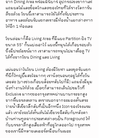
จาก Dining Area พร้อมมินิบาร์ อุปกรณ์ชงชากาแฟ 
แถมผลไม้และช็อคโกแลตของไทยที่ได้รางวัลการัน
ตีซะด้วย โซนนี้เราสามารถใช้ได้ทั้งรับประทาน
อาหาร และต้อนรับแขกเพราะมีห้องน้ำแยกต่างหาก
ให้อีก 1 ห้องเลย 
โซนต่อมาก็คือ Living Area ที่มีแผง Partition ฝัง TV 
ขนาด 55" กั้นแบ่งเอาไว้ แผงนี้หมุนได้เกือบรอบตัว 
ซึ่งมีประโยชน์มาก เราสามารถหมุนไปมาเพื่อดู TV 
ได้ทั้งจากโซน Dining และ Living 
แน่นอนว่าในโซน Living ต้องมีโซฟา และชุดรับแขก
ที่นี่ก็ใหญ่บึ้มสะใจมากๆ เรานั่งๆนอนๆอยู่ได้ทั้งวัน
เลยล่ะ (บางช่วงเกือบผล็อยหลับไปก็มี) แถมยังมีมุม
นั่งทำงานให้ด้วย เบื่อๆก็สามารถเดินไปชมวิวที่ 
Exclusive มากๆของกรุงเทพฯผ่านบานกระจกสูง
จากพื้นจรดเพดาน เพราะนอกจากจะมองเห็นสระ
ว่ายน้ำสีเขียวลึกลับที่เป็นอีกหนึ่ง Icon ของโรงแรม
แล้ว เรายังจะได้เห็นต้นไม้เขียวขจีสลับกับหลังคา
บ้านท่านทูตจากประเทศต่างๆเป็น Foreground ให้
กับบรรดาตึกสูงเสียดฟ้าที่อยู่ไกลออกไป กรุงเทพฯ
ของเรานี่มีหลายเลเยอร์เหมือนกันเนอะ