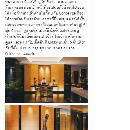
หน้าอาคาร Club Wing ให้ Porter ช่วยลำเลียง
สัมภาระลง ก่อนเจ้าหน้าที่จะเสนอตัวนำรถไปจอด
ให้ เมื่อก้าวเท้าเข้าด้านในก็พบกับ Conceirge ที่รอ
ให้การต้อนรับเราด้วยแววตาที่ยิ้มละมุน (เราได้เห็น
แค่แววตาเพราะเราต่างก็ใส่แมสก์ปิดปากกันอยู่) พี่
ตุ้ม Conceirge รุ่นซุปเปอร์ซีเนียร์ของโรงแรมผู้
ทำงานที่นี่มาตั้งแต่ลงเสาเข็มก็ได้เข้ามาทักทาย
ดูแล และพาเราไปเช็คอินที่ Lobby บนชั้น 6 ชั้นเดียว
กับที่ตั้ง Club Lounge สุด Exclusive ของ The 
Sukhothai เลยครับ