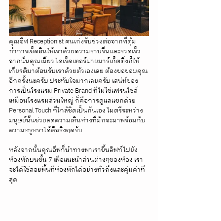
คุณอีฟ Receptionist คนเก่งรับช่วงต่อจากพี่ตุ้ม
ทำการเช็คอินให้เราด้วยความราบรื่นและรวดเร็ว 
จากนั้นคุณเมี้ยว ไดเร็คเตอร์ฝ่ายมาร์เก็ตติ้งก็ให้
เกียรติมาต้อนรับเราด้วยตัวเองเลย ต้องขอขอบคุณ
อีกครั้งนะครับ ประทับใจมากเลยครับ เสน่ห์ของ
การเป็นโรงแรม Private Brand ที่ไม่ใช่แฟรนไชส์
เหมือนโรงแรมส่วนใหญ่ ก็คือการดูแลแขกด้วย 
Personal Touch ที่ใกล้ชิดเป็นกันเอง ไมตรีระหว่าง
มนุษย์นั้นช่วยลดความเหินห่างที่มักจะมาพร้อมกับ
ความหรูหราได้ดีจริงๆครับ
หลังจากนั้นคุณอีฟก็นำทางพาเราขึ้นลิฟท์ไปยัง
ห้องพักบนชั้น 7 เพื่อแนะนำส่วนต่างๆของห้อง เรา
จะได้ใช้สอยพื้นที่ห้องพักได้อย่างทั่วถึงและคุ้มค่าที่
สุด